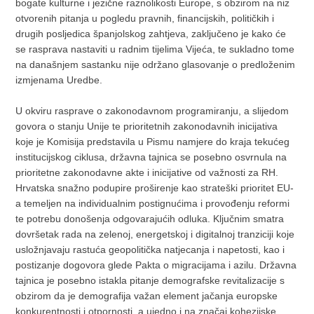
bogate kulturne i jezične raznolikosti Europe, s obzirom na niz
otvorenih pitanja u pogledu pravnih, financijskih, političkih i
drugih posljedica španjolskog zahtjeva, zaključeno je kako će
se rasprava nastaviti u radnim tijelima Vijeća, te sukladno tome
na današnjem sastanku nije održano glasovanje o predloženim
izmjenama Uredbe.
U okviru rasprave o zakonodavnom programiranju, a slijedom
govora o stanju Unije te prioritetnih zakonodavnih inicijativa
koje je Komisija predstavila u Pismu namjere do kraja tekućeg
institucijskog ciklusa, državna tajnica se posebno osvrnula na
prioritetne zakonodavne akte i inicijative od važnosti za RH.
Hrvatska snažno podupire proširenje kao strateški prioritet EU-
a temeljen na individualnim postignućima i provođenju reformi
te potrebu donošenja odgovarajućih odluka. Ključnim smatra
dovršetak rada na zelenoj, energetskoj i digitalnoj tranziciji koje
usložnjavaju rastuća geopolitička natjecanja i napetosti, kao i
postizanje dogovora glede Pakta o migracijama i azilu. Državna
tajnica je posebno istakla pitanje demografske revitalizacije s
obzirom da je demografija važan element jačanja europske
konkurentnosti i otpornosti, a ujedno i na značaj kohezijske