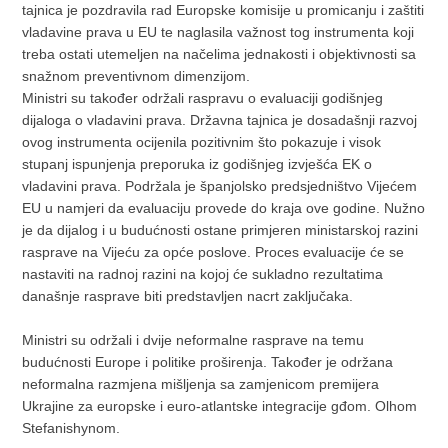
tajnica je pozdravila rad Europske komisije u promicanju i zaštiti
vladavine prava u EU te naglasila važnost tog instrumenta koji
treba ostati utemeljen na načelima jednakosti i objektivnosti sa
snažnom preventivnom dimenzijom.
Ministri su također održali raspravu o evaluaciji godišnjeg
dijaloga o vladavini prava. Državna tajnica je dosadašnji razvoj
ovog instrumenta ocijenila pozitivnim što pokazuje i visok
stupanj ispunjenja preporuka iz godišnjeg izvješća EK o
vladavini prava. Podržala je španjolsko predsjedništvo Vijećem
EU u namjeri da evaluaciju provede do kraja ove godine. Nužno
je da dijalog i u budućnosti ostane primjeren ministarskoj razini
rasprave na Vijeću za opće poslove. Proces evaluacije će se
nastaviti na radnoj razini na kojoj će sukladno rezultatima
današnje rasprave biti predstavljen nacrt zaključaka.
Ministri su održali i dvije neformalne rasprave na temu
budućnosti Europe i politike proširenja. Također je održana
neformalna razmjena mišljenja sa zamjenicom premijera
Ukrajine za europske i euro-atlantske integracije gđom. Olhom
Stefanishynom.