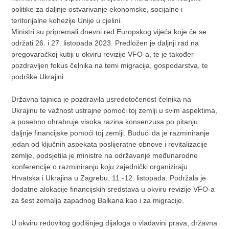
politike za daljnje ostvarivanje ekonomske, socijalne i
teritorijalne kohezije Unije u cjelini.
Ministri su pripremali dnevni red Europskog vijeća koje će se
održati 26. i 27. listopada 2023. Predložen je daljnji rad na
pregovaračkoj kutiji u okviru revizije VFO-a, te je također
pozdravljen fokus čelnika na temi migracija, gospodarstva, te
podrške Ukrajini.
Državna tajnica je pozdravila usredotočenost čelnika na
Ukrajinu te važnost ustrajne pomoći toj zemlji u svim aspektima,
a posebno ohrabruje visoka razina konsenzusa po pitanju
daljnje financijske pomoći toj zemlji. Budući da je razminiranje
jedan od ključnih aspekata poslijeratne obnove i revitalizacije
zemlje, podsjetila je ministre na održavanje međunarodne
konferencije o razminiranju koju zajednički organiziraju
Hrvatska i Ukrajina u Zagrebu, 11.-12. listopada. Podržala je
dodatne alokacije financijskih sredstava u okviru revizije VFO-a
za šest zemalja zapadnog Balkana kao i za migracije.
U okviru redovitog godišnjeg dijaloga o vladavini prava, državna