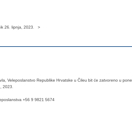
ik 26. lipnja, 2023. >
a, Veleposlanstvo Republike Hrvatske u Čileu bit će zatvoreno u ponedj
a, 2023.
eleposlanstva +56 9 9821 5674