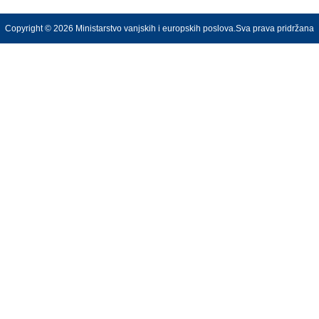
Copyright © 2026 Ministarstvo vanjskih i europskih poslova.Sva prava pridržana