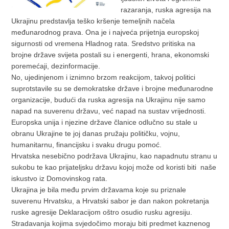
razaranja, ruska agresija na
Ukrajinu predstavlja teško kršenje temeljnih načela
međunarodnog prava. Ona je i najveća prijetnja europskoj
sigurnosti od vremena Hladnog rata. Sredstvo pritiska na
brojne države svijeta postali su i energenti, hrana, ekonomski
poremećaji, dezinformacije.
No, ujedinjenom i iznimno brzom reakcijom, takvoj politici
suprotstavile su se demokratske države i brojne međunarodne
organizacije, budući da ruska agresija na Ukrajinu nije samo
napad na suverenu državu, već napad na sustav vrijednosti.
Europska unija i njezine države članice odlučno su stale u
obranu Ukrajine te joj danas pružaju političku, vojnu,
humanitarnu, financijsku i svaku drugu pomoć.
Hrvatska nesebično podržava Ukrajinu, kao napadnutu stranu u
sukobu te kao prijateljsku državu kojoj može od koristi biti naše
iskustvo iz Domovinskog rata.
Ukrajina je bila među prvim državama koje su priznale
suverenu Hrvatsku, a Hrvatski sabor je dan nakon pokretanja
ruske agresije Deklaracijom oštro osudio rusku agresiju.
Stradavanja kojima svjedočimo moraju biti predmet kaznenog