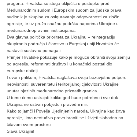
progona. Hrvatska se stoga uključila u postupke pred
Međunarodnim sudom i Europskim sudom za ljudska prava,
sudionik je skupine za osiguravanje odgovornosti za zločin
agresije, te uz pruža snažnu podršku naporima Ukrajine u
međunarodnopravnim institucijama.
Dva glavna politička prioriteta za Ukrajinu – reintegraciju
okupiranih područja i članstvo u Eurpskoj uniji Hrvatska će
nastaviti sustavno pomagati.
Primjer Hrvatske pokazuje kako je moguće obraniti svoju zemlju
od agresije, reformirati društvo i u konačnici postati dio
europske obitelji.
I ovom prilikom, Hrvatska naglašava svoju bezuvjetnu potporu
neovisnosti, suverenitetu i teritorijalnoj cjelovitosti Ukrajine
unutar njezinih međunarodno priznatih granica.
U tome ćemo ustrajati koliko god bude potrebno i sve dok
Ukrajina ne ostvari pobjedu i pravedni mir.
Kako to jamči i Povelja Ujedinjenih naroda, Ukrajina kao žrtva
agresije, ima neotuđivo pravo braniti se i živjeti slobodna na
čitavom svom prostoru.
Slava Ukrajini!