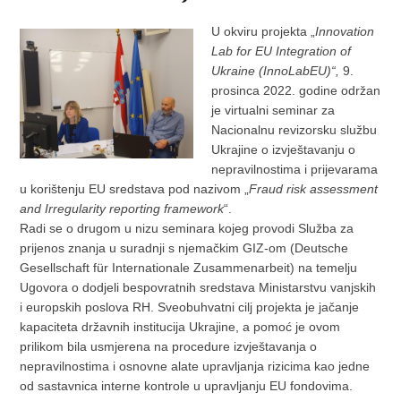
U okviru projekta „
Innovation
Lab for EU Integration of
Ukraine (InnoLabEU)“,
9.
prosinca 2022. godine održan
je virtualni seminar za
Nacionalnu revizorsku službu
Ukrajine o izvještavanju o
nepravilnostima i prijevarama
u korištenju EU sredstava pod nazivom „
Fraud risk assessment
and Irregularity reporting framework
“.
Radi se o drugom u nizu seminara kojeg provodi Služba za
prijenos znanja u suradnji s njemačkim GIZ-om (Deutsche
Gesellschaft für Internationale Zusammenarbeit) na temelju
Ugovora o dodjeli bespovratnih sredstava Ministarstvu vanjskih
i europskih poslova RH. Sveobuhvatni cilj projekta je jačanje
kapaciteta državnih institucija Ukrajine, a pomoć je ovom
prilikom bila usmjerena na procedure izvještavanja o
nepravilnostima i osnovne alate upravljanja rizicima kao jedne
od sastavnica interne kontrole u upravljanju EU fondovima.