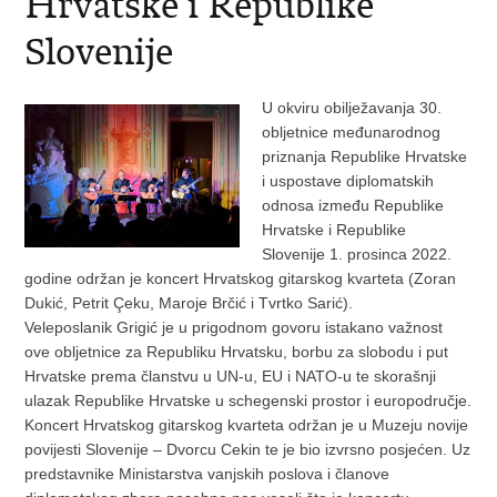
Hrvatske i Republike
Slovenije
U okviru obilježavanja 30.
obljetnice međunarodnog
priznanja Republike Hrvatske
i uspostave diplomatskih
odnosa između Republike
Hrvatske i Republike
Slovenije 1. prosinca 2022.
godine održan je koncert Hrvatskog gitarskog kvarteta (Zoran
Dukić, Petrit Çeku, Maroje Brčić i Tvrtko Sarić).
Veleposlanik Grigić je u prigodnom govoru istakano važnost
ove obljetnice za Republiku Hrvatsku, borbu za slobodu i put
Hrvatske prema članstvu u UN-u, EU i NATO-u te skorašnji
ulazak Republike Hrvatske u schegenski prostor i europodručje.
Koncert Hrvatskog gitarskog kvarteta održan je u Muzeju novije
povijesti Slovenije – Dvorcu Cekin te je bio izvrsno posjećen. Uz
predstavnike Ministarstva vanjskih poslova i članove