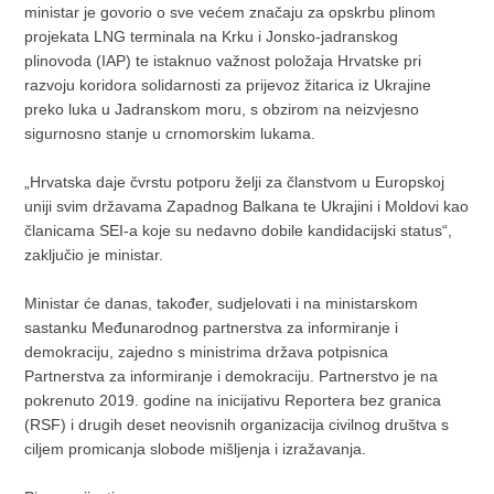
ministar je govorio o sve većem značaju za opskrbu plinom
projekata LNG terminala na Krku i Jonsko-jadranskog
plinovoda (IAP) te istaknuo važnost položaja Hrvatske pri
razvoju koridora solidarnosti za prijevoz žitarica iz Ukrajine
preko luka u Jadranskom moru, s obzirom na neizvjesno
sigurnosno stanje u crnomorskim lukama.
„Hrvatska daje čvrstu potporu želji za članstvom u Europskoj
uniji svim državama Zapadnog Balkana te Ukrajini i Moldovi kao
članicama SEI-a koje su nedavno dobile kandidacijski status“,
zaključio je ministar.
Ministar će danas, također, sudjelovati i na ministarskom
sastanku Međunarodnog partnerstva za informiranje i
demokraciju, zajedno s ministrima država potpisnica
Partnerstva za informiranje i demokraciju. Partnerstvo je na
pokrenuto 2019. godine na inicijativu Reportera bez granica
(RSF) i drugih deset neovisnih organizacija civilnog društva s
ciljem promicanja slobode mišljenja i izražavanja.