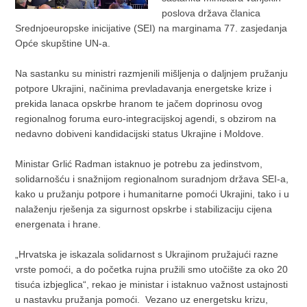
poslova država članica
Srednjoeuropske inicijative (SEI) na marginama 77. zasjedanja
Opće skupštine UN-a.
Na sastanku su ministri razmjenili mišljenja o daljnjem pružanju
potpore Ukrajini, načinima prevladavanja energetske krize i
prekida lanaca opskrbe hranom te jačem doprinosu ovog
regionalnog foruma euro-integracijskoj agendi, s obzirom na
nedavno dobiveni kandidacijski status Ukrajine i Moldove.
Ministar Grlić Radman istaknuo je potrebu za jedinstvom,
solidarnošću i snažnijom regionalnom suradnjom država SEI-a,
kako u pružanju potpore i humanitarne pomoći Ukrajini, tako i u
nalaženju rješenja za sigurnost opskrbe i stabilizaciju cijena
energenata i hrane.
„Hrvatska je iskazala solidarnost s Ukrajinom pružajući razne
vrste pomoći, a do početka rujna pružili smo utočište za oko 20
tisuća izbjeglica“, rekao je ministar i istaknuo važnost ustajnosti
u nastavku pružanja pomoći. Vezano uz energetsku krizu,