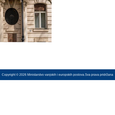
Copyright © 2026 Ministarstvo vanjskih i europskih poslova.Sva prava pridržana