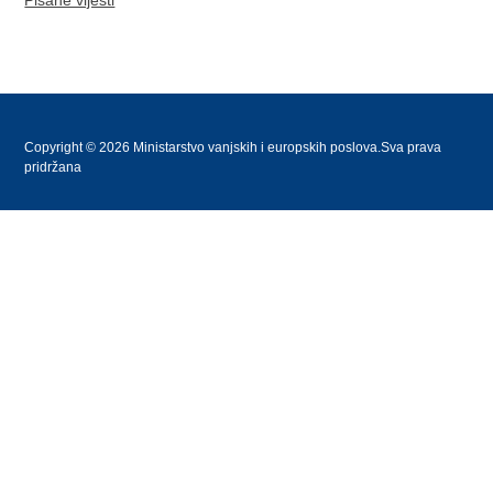
Pisane vijesti
Copyright © 2026 Ministarstvo vanjskih i europskih poslova.Sva prava
pridržana