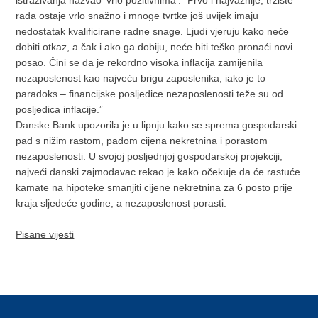
istraživanja nazvao 'vrlo pozitivnima': “Prvo i najvažnije, tržište
rada ostaje vrlo snažno i mnoge tvrtke još uvijek imaju
nedostatak kvalificirane radne snage. Ljudi vjeruju kako neće
dobiti otkaz, a čak i ako ga dobiju, neće biti teško pronaći novi
posao. Čini se da je rekordno visoka inflacija zamijenila
nezaposlenost kao najveću brigu zaposlenika, iako je to
paradoks – financijske posljedice nezaposlenosti teže su od
posljedica inflacije.”
Danske Bank upozorila je u lipnju kako se sprema gospodarski
pad s nižim rastom, padom cijena nekretnina i porastom
nezaposlenosti. U svojoj posljednjoj gospodarskoj projekciji,
najveći danski zajmodavac rekao je kako očekuje da će rastuće
kamate na hipoteke smanjiti cijene nekretnina za 6 posto prije
kraja sljedeće godine, a nezaposlenost porasti.
Pisane vijesti