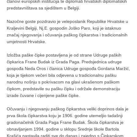
članovi europskih institucija te diplomati hrvatskih diplomatskih
predstavništava sa sjedištem u Belgiji.
Nazočne goste pozdravio je veleposlanik Republike Hrvatske u
Kraljevini Belgiji, Nj.E. gospodin Joško Paro, koji je istaknuo
značaj njegovanja i očuvanja paškog čipkarstva i tradicionalnih
umjetnosti Hrvatske.
Izložba paške čipke postavljena je od strane Udruge paških
čipkarica Frane Budak iz Grada Paga. Predsjednica udruge
gospođa Neda Oros i članica Udruge gospođa Gordana Maržić,
koja je tijekom večeri bila odjevena u tradicionalnu pašku
narodnu nošnju s pokrivacom na glavi ukrašenom paškom
čipkom, predstavile su pašku čipku i održale demonstraciju
izrade čuvane i cijenjene paške čipke.
Očuvanju i njegovanju paškog čipkarstva veliki doprinos dala je
prva škola čipkarstva koju je 1906. godine utemeljio tadašnji
gradonačelnik Grada Paga Frane Budak. Škola čipkarstva je
obnavljanjem 1994. godine u sklopu Srednje škole Bartola
Krašića nastavila raditi sve do danas i zajedno s Čipkarskom