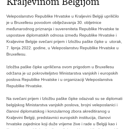
Kraljevinom Belgijom
Veleposlanstvo Republike Hrvatske u Kraljevini Belgiji upriličilo
je u Bruxellesu povodom obilježavanja 30. obljetnice
međunarodnog priznanja i suvereniteta Republike Hrvatske te
uspostave diplomatskih odnosa između Republike Hrvatske i
Kraljevine Belgije svečani prijem i Izložbu paške čipke u utorak,
7. lipnja 2022. godine, u Veleposlanstvu Republike Hrvatske u
Bruxellesu.
Izložba paške čipke upriličena ovom prigodom u Bruxellesu
održana je uz pokroviteljstvo Ministarstva vanjskih i europskih
poslova Republike Hrvatske i u organizaciji Veleposlanstva
Republike Hrvatske.
Na svečani prijem i Izložbu paške čipke odazvali su se diplomati
belgijskog Ministarstva vanjskih poslova, brojni veleposlanici i
članovi diplomatskog i konzularnog zbora akreditiranog u
Kraljevini Belgiji, predstavnici europskih institucija, članovi
hrvatske zajednice koji duže vrijeme žive i rade u Belgiji kao i