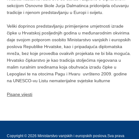
sekcijom Osnovne škole Jurja Dalmatinca pridonijela očuvanju
tradicije i njenom predstavljanju u Europi i svijetu.
Veliki doprinos predstavljanju primijenjene umjetnosti izrade
čipke u Hrvatskoj posljednjih godina u međunarodnim okvirima
daje svojom potporom osobito Ministarstvo vanjskih i europskih
poslova Republike Hrvatske, kao i pripadajuća diplomatska
mreža, bez koje provedba ovakvih projekata ne bi bila moguća.
Hrvatsko čipkarstvo je kao tradicija stoljećima njegovana u
malim ruralnim sredinama koja obuhvaća izradu čipke u
Lepoglavi te na otocima Pagu i Hvaru uvršteno 2009. godine
na UNESCO-vu Listu nematerijalne svjetske kulturne
Pisane vijesti
Copyright © 2026 Ministarstvo vanjskih i europskih poslova.Sva prava