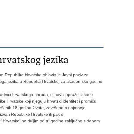
hrvatskog jezika
van Republike Hrvatske objavio je Javni poziv za
koga jezika u Republici Hrvatskoj za akademsku godinu
padnici hrvatskoga naroda, njihovi supružnici kao i
ike Hrvatske koji njeguju hrvatski identitet i promiču
avršenih 18 godina života, završenom najmanje
izvan Republike Hrvatske ili pak s
i Hrvatskoj ne duljim od tri godine zaključno s danom