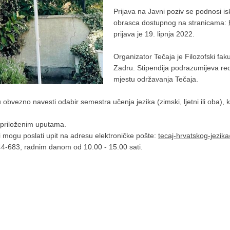
Prijava na Javni poziv se podnosi is
obrasca dostupnog na stranicama:
prijava je 19. lipnja 2022.
Organizator Tečaja je Filozofski fakul
Zadru. Stipendija podrazumijeva re
mjestu održavanja Tečaja.
obvezno navesti odabir semestra učenja jezika (zimski, ljetni ili oba), k
 priloženim uputama.
 mogu poslati upit na adresu elektroničke pošte:
tecaj-hrvatskog-jezik
6444-683, radnim danom od 10.00 - 15.00 sati.