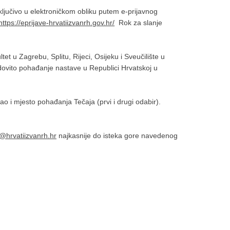
ključivo u elektroničkom obliku putem e-prijavnog
https://eprijave-hrvatiizvanrh.gov.hr/
Rok za slanje
tet u Zagrebu, Splitu, Rijeci, Osijeku i Sveučilište u
dovito pohađanje nastave u Republici Hrvatskoj u
ao i mjesto pohađanja Tečaja (prvi i drugi odabir).
a@hrvatiizvanrh.hr
najkasnije do isteka gore navedenog