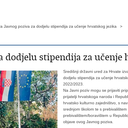
a Javnog poziva za dodjelu stipendija za učenje hrvatskog jezika >
 dodjelu stipendija za učenje 
Središnji državni ured za Hrvate iz
dodjelu stipendija za učenje hrvats
2022/2023.
Na Javni poziv mogu se prijaviti pri
prijatelji hrvatskoga naroda i Republ
hrvatsko kulturno zajedništvo, s n
srednjom školom te s prebivalištem 
prebivalištem/boravištem u Republic
objave ovog Javnog poziva.