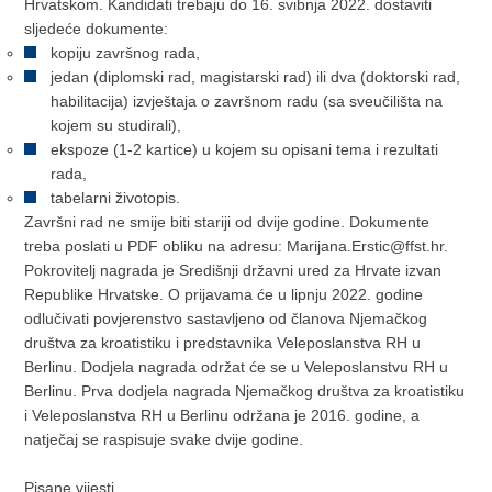
Hrvatskom. Kandidati trebaju do 16. svibnja 2022. dostaviti
sljedeće dokumente:
kopiju završnog rada,
jedan (diplomski rad, magistarski rad) ili dva (doktorski rad,
habilitacija) izvještaja o završnom radu (sa sveučilišta na
kojem su studirali),
ekspoze (1-2 kartice) u kojem su opisani tema i rezultati
rada,
tabelarni životopis.
Završni rad ne smije biti stariji od dvije godine. Dokumente
treba poslati u PDF obliku na adresu: Marijana.Erstic@ffst.hr.
Pokrovitelj nagrada je Središnji državni ured za Hrvate izvan
Republike Hrvatske. O prijavama će u lipnju 2022. godine
odlučivati povjerenstvo sastavljeno od članova Njemačkog
društva za kroatistiku i predstavnika Veleposlanstva RH u
Berlinu. Dodjela nagrada održat će se u Veleposlanstvu RH u
Berlinu. Prva dodjela nagrada Njemačkog društva za kroatistiku
i Veleposlanstva RH u Berlinu održana je 2016. godine, a
natječaj se raspisuje svake dvije godine.
Pisane vijesti