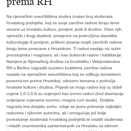
prema RH
Na njemačkim sveučilištima studira znatan broj studenata
hrvatskog podrijetla, koji za svoje završne radove biraju teme
vezane uz hrvatsku kulturu, povijest, jezik ili društvo. Osim njih,
njemački i drugi studenti, primjerice na područjima slavistike,
kulturologije ili povijesti, prilikom pisanja svojih završnih radova
biraju teme povezane s Hrvatskom. Ti radovi nastaju na razini
prvostupnika i magistara, ali i kao doktorski radovi i habilitacije.
Namjera je Njemačkog društva za kroatistiku i Veleposlanstva
RH u Berlinu nagraditi izuzetno kvalitetne završne radove
nastale na njemačkim sveučilištima koji se odlikuju tematskom
poveznicom prema Hrvatskoj, odnosno temama s područja
hrvatske kulture i društva. Prijaviti se mogu radovi koji su dobili
ocjene 1,0-2,0 ili su ocijenjeni kao izvrsni radovi (kod disertacija
ocijenjene ocjenama summa i magna cum laude). Dodjela
nagrada ima dvojaku svrhu: odaje se javno priznanje najboljim
radovima i njihovim autorima, ali i omogućuje još bolje
povezivanje studenata hrvatskog podrijetla te ostalih studenata
i mladih znanstvenika zainteresiranih za Hrvatsku sa sâmom