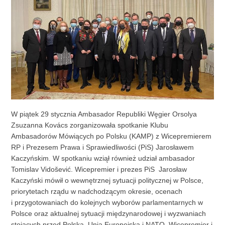
W piątek 29 stycznia Ambasador Republiki Węgier Orsolya
Zsuzanna Kovács zorganizowała spotkanie Klubu
Ambasadorów Mówiących po Polsku (KAMP) z Wicepremierem
RP i Prezesem Prawa i Sprawiedliwości (PiS) Jarosławem
Kaczyńskim. W spotkaniu wziął również udział ambasador
Tomislav Vidošević. Wicepremier i prezes PiS Jarosław
Kaczyński mówił o wewnętrznej sytuacji politycznej w Polsce,
priorytetach rządu w nadchodzącym okresie, ocenach
i przygotowaniach do kolejnych wyborów parlamentarnych w
Polsce oraz aktualnej sytuacji międzynarodowej i wyzwaniach
stojących przed Polska, Unią Europejską i NATO. Wicepremier i