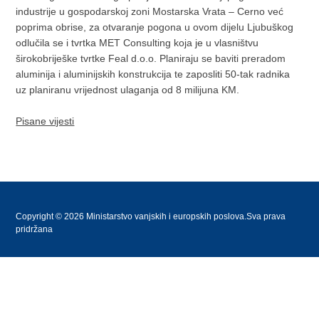
industrije u gospodarskoj zoni Mostarska Vrata – Cerno već
poprima obrise, za otvaranje pogona u ovom dijelu Ljubuškog
odlučila se i tvrtka MET Consulting koja je u vlasništvu
širokobriješke tvrtke Feal d.o.o. Planiraju se baviti preradom
aluminija i aluminijskih konstrukcija te zaposliti 50-tak radnika
uz planiranu vrijednost ulaganja od 8 milijuna KM.
Pisane vijesti
Copyright © 2026 Ministarstvo vanjskih i europskih poslova.Sva prava
pridržana