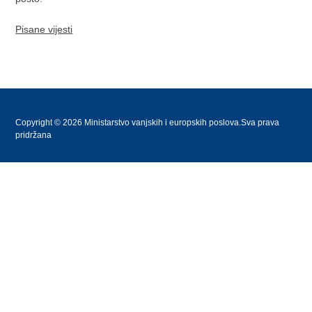
Pisane vijesti
Copyright © 2026 Ministarstvo vanjskih i europskih poslova.Sva prava
pridržana