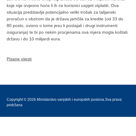
koje nije izvjesno hoće li ih će korisnici uspjeti otplatiti. Ova
situacija predstavlja potencijalno veliki trošak za talijanski
proračun s obzirom da je država jamčila za kredite (od 33 do
80 posto, ovisno o tome jesu li postajali i drugi instrumenti
osiguranja) te bi po nekim procjenama ova mjera mogla koštati
državu i do 10 milijardi eura.
Pisane vijesti
Copyright © 2026 Ministarstvo vanjskih i europskih poslova.Sva prava
pridržana