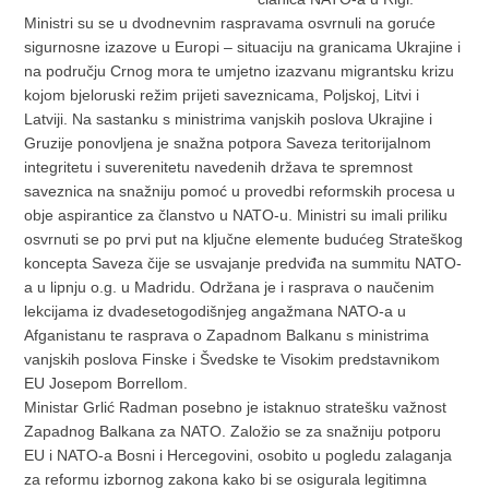
Ministri su se u dvodnevnim raspravama osvrnuli na goruće
sigurnosne izazove u Europi – situaciju na granicama Ukrajine i
na području Crnog mora te umjetno izazvanu migrantsku krizu
kojom bjeloruski režim prijeti saveznicama, Poljskoj, Litvi i
Latviji. Na sastanku s ministrima vanjskih poslova Ukrajine i
Gruzije ponovljena je snažna potpora Saveza teritorijalnom
integritetu i suverenitetu navedenih država te spremnost
saveznica na snažniju pomoć u provedbi reformskih procesa u
obje aspirantice za članstvo u NATO-u. Ministri su imali priliku
osvrnuti se po prvi put na ključne elemente budućeg Strateškog
koncepta Saveza čije se usvajanje predviđa na summitu NATO-
a u lipnju o.g. u Madridu. Održana je i rasprava o naučenim
lekcijama iz dvadesetogodišnjeg angažmana NATO-a u
Afganistanu te rasprava o Zapadnom Balkanu s ministrima
vanjskih poslova Finske i Švedske te Visokim predstavnikom
EU Josepom Borrellom.
Ministar Grlić Radman posebno je istaknuo stratešku važnost
Zapadnog Balkana za NATO. Založio se za snažniju potporu
EU i NATO-a Bosni i Hercegovini, osobito u pogledu zalaganja
za reformu izbornog zakona kako bi se osigurala legitimna