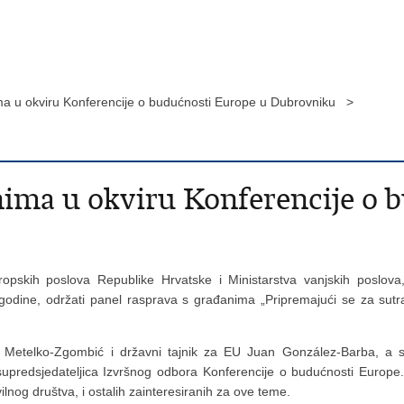
ma u okviru Konferencije o budućnosti Europe u Dubrovniku >
nima u okviru Konferencije o 
europskih poslova Republike Hrvatske i Ministarstva vanjskih poslova
godine, održati panel rasprava s građanima „Pripremajući se za sutra
a Metelko-Zgombić i državni tajnik za EU Juan González-Barba, a s
upredsjedateljica Izvršnog odbora Konferencije o budućnosti Europe. U
lnog društva, i ostalih zainteresiranih za ove teme.