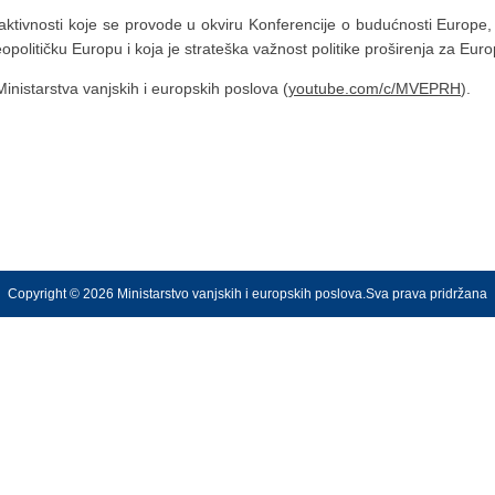
aktivnosti koje se provode u okviru Konferencije o budućnosti Europe,
litičku Europu i koja je strateška važnost politike proširenja za Europs
inistarstva vanjskih i europskih poslova (
youtube.com/c/MVEPRH
).
Copyright © 2026 Ministarstvo vanjskih i europskih poslova.Sva prava pridržana