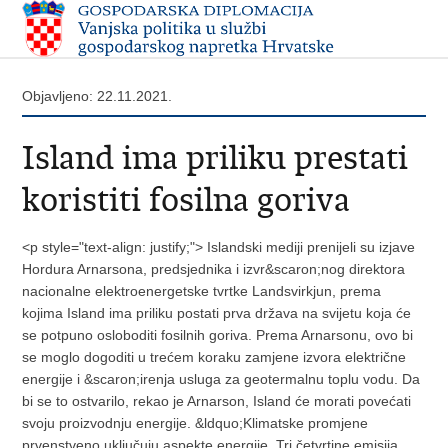
Objavljeno: 22.11.2021.
Island ima priliku prestati
koristiti fosilna goriva
<p style="text-align: justify;"> Islandski mediji prenijeli su izjave
Hordura Arnarsona, predsjednika i izvr&scaron;nog direktora
nacionalne elektroenergetske tvrtke Landsvirkjun, prema
kojima Island ima priliku postati prva država na svijetu koja će
se potpuno osloboditi fosilnih goriva. Prema Arnarsonu, ovo bi
se moglo dogoditi u trećem koraku zamjene izvora električne
energije i &scaron;irenja usluga za geotermalnu toplu vodu. Da
bi se to ostvarilo, rekao je Arnarson, Island će morati povećati
svoju proizvodnju energije. &ldquo;Klimatske promjene
prvenstveno uključuju aspekte energije. Tri četvrtine emisija