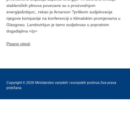
stakleničkih plinova povezane su s proizvodnjom
energije&rdquo;, rekao je Arnarson ?prilikom sudjelovanja
njegove kompanije na konferenciji o klimatskim promjenama u
Glasgowu. Landsvirkjun je tamo sudjelovao u popratnim
događajima.</p>
Pisane vijesti
Copyright © 2026 Ministarstvo vanjskih i europskih poslova.Sva prava
pridržana