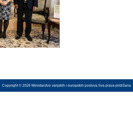
Copyright © 2026 Ministarstvo vanjskih i europskih poslova.Sva prava pridržana