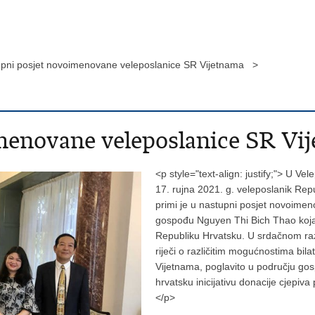
pni posjet novoimenovane veleposlanice SR Vijetnama >
menovane veleposlanice SR Vi
<p style="text-align: justify;"> U V
17. rujna 2021. g. veleposlanik Rep
primi je u nastupni posjet novoimen
gospođu Nguyen Thi Bich Thao koja 
Republiku Hrvatsku. U srdačnom raz
riječi o različitim mogućnostima bil
Vijetnama, poglavito u području go
hrvatsku inicijativu donacije cjepi
</p>