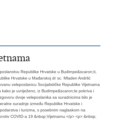
jetnama
eleposlanstvu Republike Hrvatske u Budimpe&scaron;ti,
ublike Hrvatske u Mađarskoj dr sc. Mladen Andrlić
ovanu veleposlanicu Socijalističke Republike Vijetnama
kako je uvriježeno, iz Budimpe&scaron;te pokriva i
govoru dvoje veleposlanika sa suradnicima bilo je
ateralne suradnje između Republike Hrvatske i
spodarstva i turizma, s posebnim naglaskom na
va protiv COVID-a 19 &nbsp;Vijetnamu.</p> <p> &nbsp;