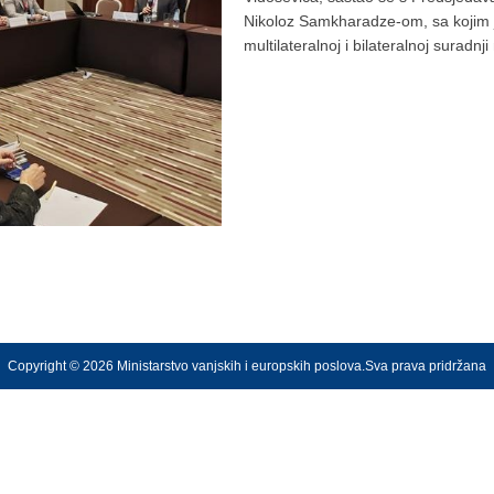
Nikoloz Samkharadze-om, sa kojim j
multilateralnoj i bilateralnoj suradnj
Copyright © 2026 Ministarstvo vanjskih i europskih poslova.Sva prava pridržana