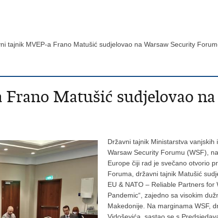
ni tajnik MVEP-a Frano Matušić sudjelovao na Warsaw Security Foru
 Frano Matušić sudjelovao na
Državni tajnik Ministarstva vanjskih
Warsaw Security Forumu (WSF), naj
Europe čiji rad je svečano otvorio 
Foruma, državni tajnik Matušić sudj
EU & NATO – Reliable Partners for
Pandemic“, zajedno sa visokim dužno
Makedonije. Na marginama WSF, drža
Vidoševića, sastao se s Predsjedav