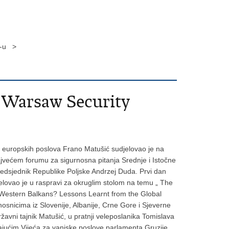
m-u >
 Warsaw Security
 i europskih poslova Frano Matušić sudjelovao je na
većem forumu za sigurnosna pitanja Srednje i Istočne
predsjednik Republike Poljske Andrzej Duda. Prvi dan
elovao je u raspravi za okruglim stolom na temu „ The
 Western Balkans? Lessons Learnt from the Global
snicima iz Slovenije, Albanije, Crne Gore i Sjeverne
vni tajnik Matušić, u pratnji veleposlanika Tomislava
ajućim Vijeća za vanjske poslove parlamenta Gruzije,