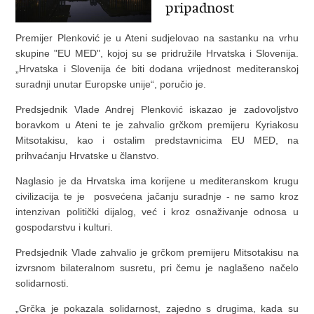
pripadnost
Premijer Plenković je u Ateni sudjelovao na sastanku na vrhu
skupine "EU MED", kojoj su se pridružile Hrvatska i Slovenija.
„Hrvatska i Slovenija će biti dodana vrijednost mediteranskoj
suradnji unutar Europske unije“, poručio je.
Predsjednik Vlade Andrej Plenković iskazao je zadovoljstvo
boravkom u Ateni te je zahvalio grčkom premijeru Kyriakosu
Mitsotakisu, kao i ostalim predstavnicima EU MED, na
prihvaćanju Hrvatske u članstvo.
Naglasio je da Hrvatska ima korijene u mediteranskom krugu
civilizacija te je posvećena jačanju suradnje - ne samo kroz
intenzivan politički dijalog, već i kroz osnaživanje odnosa u
gospodarstvu i kulturi.
Predsjednik Vlade zahvalio je grčkom premijeru Mitsotakisu na
izvrsnom bilateralnom susretu, pri čemu je naglašeno načelo
solidarnosti.
„Grčka je pokazala solidarnost, zajedno s drugima, kada su