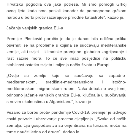
Hrvatsku pogodila dva jaka potresa. Mi smo pomogli Grkoj
ovog ljeta kada smo poslali kanader da pomognemo grčkom
narodu u borbi protiv razarajuće prirodne katastrofe“, kazao je.
Jačanje vanjskih granica EU-a
Premijer Plenković poručio je da je danas bila odlična prilika
osvrnuti se na probleme s kojima se suočavaju mediteranske
zemlje, ali i svijet – klimatske promjene, globalno zagrijavanje i
rast razine mora. To će sve imati posljedice na političku
stabilnost ostatka svijeta i mijenja način života u Europi.
„Ovdje su zemlje koje se suočavaju sa zapadno-
mediteranskom, središnje-mediteranskom i istočno-
mediteranskom migrantskom rutom. Naša debata o ovoj temi,
odnosno jačanje vanjskih granica EU-a, ključna je u suočavanju
s novim okolnostima u Afganistanu“, kazao je.
Vezano za borbu protiv pandemije Covid-19, premijer je izdvojio
covid potvrde i ubrzavanje procesa cijepljenja. „Svaka od naših
zemalja, čija gospodarstva su orijentirana na turizam, može na
tome naučiti jedna od druge“, dodao je.