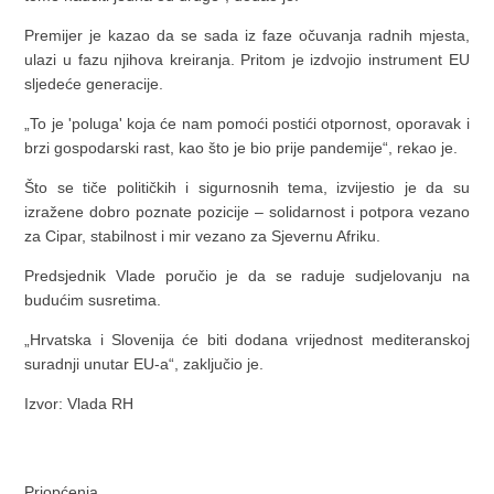
Premijer je kazao da se sada iz faze očuvanja radnih mjesta,
ulazi u fazu njihova kreiranja. Pritom je izdvojio instrument EU
sljedeće generacije.
„To je 'poluga' koja će nam pomoći postići otpornost, oporavak i
brzi gospodarski rast, kao što je bio prije pandemije“, rekao je.
Što se tiče političkih i sigurnosnih tema, izvijestio je da su
izražene dobro poznate pozicije – solidarnost i potpora vezano
za Cipar, stabilnost i mir vezano za Sjevernu Afriku.
Predsjednik Vlade poručio je da se raduje sudjelovanju na
budućim susretima.
„Hrvatska i Slovenija će biti dodana vrijednost mediteranskoj
suradnji unutar EU-a“, zaključio je.
Izvor: Vlada RH
Priopćenja