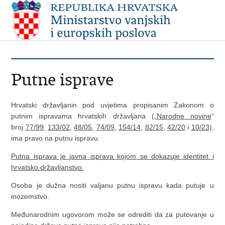
Putne isprave
Hrvatski državljanin pod uvjetima propisanim Zakonom o
putnim ispravama hrvatskih državljana („
Narodne novine
“
broj
77/99
,
133/02
,
48/05
,
74/09
,
154/14
,
82/15
,
42/20
i
10/23
),
ima pravo na putnu ispravu.
Putna isprava je javna isprava kojom se dokazuje identitet i
hrvatsko državljanstvo.
Osoba je dužna nositi valjanu putnu ispravu kada putuje u
inozemstvo.
Međunarodnim ugovorom može se odrediti da za putovanje u