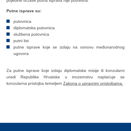
pojedine države putna isprava nije potrebna.
Putne isprave su:
putovnica
diplomatska putovnica
službena putovnica
putni list
putne isprave koje se izdaju na osnovu međunarodnog
ugovora
Za putne isprave koje izdaju diplomatske misije ili konzularni
uredi Republike Hrvatske u inozemstvu naplaćuje se
konzularna pristojba temeljem
Zakona o upravnim pristojbama.