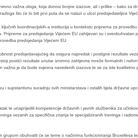
imno važna uloga, koja donosi brojne izazove, ali i prilike – kako za dr
zloga što će to biti prvi puta da se nalazi u ulozi predsjedateljice Vije
d ključnih koordinacijskih-a institucija u kontekstu priprema za proved
ju. Pripreme za predsjedanje Vijećem EU zahtjevan su i sveobuhvatan pr
provedba predsjedanja Vijećem EU.
bnost predsjedavajućeg da osigura napredak i postigne rezultate veza
oji postići rezultate unutar iznimno zahtjevne mreže formalnih i nefo
m važno je da bude svjesna navedenih izazova te se za iste kvalitetno 
u i supstantivnu suradnju svih ministarstava i ostalih tijela državne up
ak te unaprijedili kompetencije državnih i javnih službenika za učinko
inga vezanih za specifična znanja te specijaliziranih treninga i radion
nom grupom obuhvatit će se teme o načinima funkcioniranja Bruxellesa te