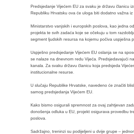
Predsjedanje Vijećem EU za svaku je državu članicu izn
Republiku Hrvatsku ova će uloga biti dodatno važna iz ra
Ministarstvo vanjskih i europskih poslova, kao jedna o
projekta te svih zadaća koje se očekuju u tom razdobl
segment ljudskih resursa na kojemu počiva uspješna 
Uspješno predsjedanje Vijećem EU oslanja se na sposo
se nalaze na dnevnom redu Vijeća. Predsjedavajući nast
kanala. Za svaku državu članicu koja predsjeda Vijeće
institucionalne resurse.
U slučaju Republike Hrvatske, navedeno će značiti blisk
samog predsjedanja Vijećem EU.
Kako bismo osigurali spremnost za ovaj zahtjevan zadat
donošenja odluka u EU, projekt osigurava provedbu tren
poslova.
Sadržajno, treninzi su podijeljeni u dvije grupe – jed