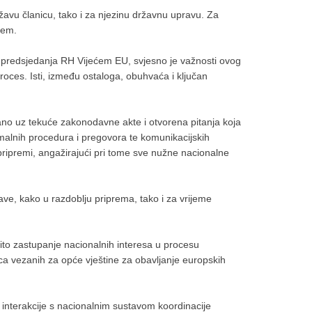
žavu članicu, tako i za njezinu državnu upravu. Za
ćem.
bu predsjedanja RH Vijećem EU, svjesno je važnosti ovog
oces. Isti, između ostaloga, obuhvaća i ključan
no uz tekuće zakonodavne akte i otvorena pitanja koja
rmalnih procedura i pregovora te komunikacijskih
pripremi, angažirajući pri tome sve nužne nacionalne
rave, kako u razdoblju priprema, tako i za vrijeme
vito zastupanje nacionalnih interesa u procesu
ica vezanih za opće vještine za obavljanje europskih
 interakcije s nacionalnim sustavom koordinacije