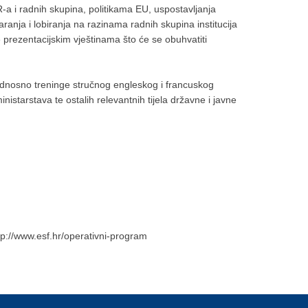
 i radnih skupina, politikama EU, uspostavljanja
ranja i lobiranja na razinama radnih skupina institucija
prezentacijskim vještinama što će se obuhvatiti
 odnosno treninge stručnog engleskog i francuskog
istarstava te ostalih relevantnih tijela državne i javne
tp://www.esf.hr/operativni-program