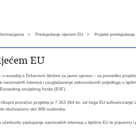
informacijama >
Predsjedanje vijećem EU >
Projekti predsjedanj
vijećem EU
– u suradnji s Državnom školom za javnu upravu – za provedbu projekta
e nacionalnih interesa i usuglašavanje zakonodavnih prijedloga u tijel
 iz Europskog socijalnog fonda (ESF).
. Ukupni proračun projekta je 7.353.364 kn, od čega EU sufinanciranje 
iti obuhvaćeno oko 800 sudionika.
za učinkovito zastupanje nacionalnih interesa u tijelima EU te pripremu