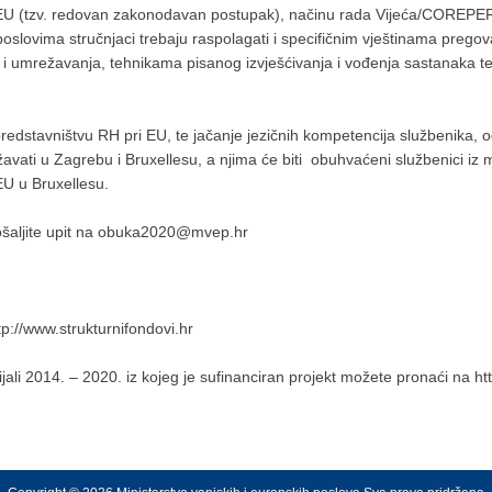
U (tzv. redovan zakonodavan postupak), načinu rada Vijeća/COREPER-a
poslovima stručnjaci trebaju raspolagati i specifičnim vještinama pregova
umrežavanja, tehnikama pisanog izvješćivanja i vođenja sastanaka te 
predstavništvu RH pri EU, te jačanje jezičnih kompetencija službenika,
vati u Zagrebu i Bruxellesu, a njima će biti obuhvaćeni službenici iz min
EU u Bruxellesu.
pošaljite upit na obuka2020@mvep.hr
p://www.strukturnifondovi.hr
jali 2014. – 2020. iz kojeg je sufinanciran projekt možete pronaći na ht