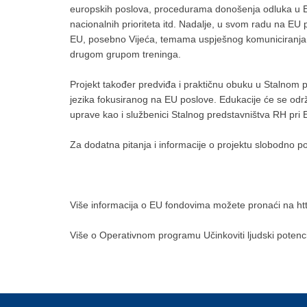
europskih poslova, procedurama donošenja odluka u E
nacionalnih prioriteta itd. Nadalje, u svom radu na EU 
EU, posebno Vijeća, temama uspješnog komuniciranja i 
drugom grupom treninga.
Projekt također predviđa i praktičnu obuku u Stalnom 
jezika fokusiranog na EU poslove. Edukacije će se održa
uprave kao i službenici Stalnog predstavništva RH pri 
Za dodatna pitanja i informacije o projektu slobodno 
Više informacija o EU fondovima možete pronaći na htt
Više o Operativnom programu Učinkoviti ljudski potenci