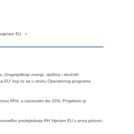
a vijećem EU >
 „Unaprjeđenje znanja, vještina i stručnih
ima EU“ koji će se u okviru Operativnog programa
iznosi 85%, a nacionalni dio 15%. Projektom je
 i provedbu predsjedanja RH Vijećem EU u prvoj polovici