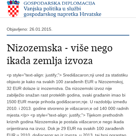
Objavljeno: 26.01.2015.
Nizozemska - više nego
ikada zemlja izvoza
<p style="text-align: justify;"> Sredi&scaron;nji ured za statistiku
objavio je kako na svakih 100 zarađenih EUR u Nizozemskoj,
32 EUR dolaze iz inozemstva. Da nizozemski izvoz nije
zabilježio snažan rast proteklih godina, svaki građanin imao bi
1500 EUR manje prihoda godi&scaron;nje. U razdoblju između
2010. i 2013. godine stvoreno je vi&scaron;e od 140 000 radnih
mjesta.</p> <p style="text-align: justify;"> Tijekom prethodnih
kriznih godina Nizozemska je postala vi&scaron;e nego ikada
orijentirana na izvoz. Dok je 29 EUR na svakih 100 zarađenih
EUR u 2010. do&scaron;ao iz izvoza, u 2013. taj broj porastao