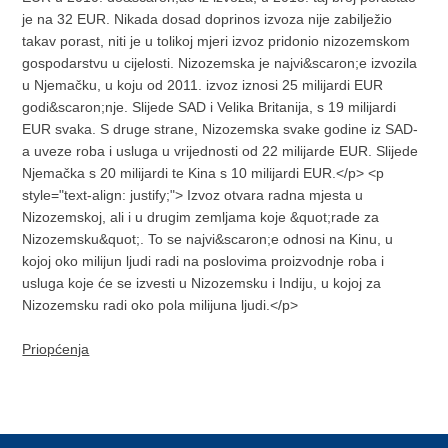
je na 32 EUR. Nikada dosad doprinos izvoza nije zabilježio
takav porast, niti je u tolikoj mjeri izvoz pridonio nizozemskom
gospodarstvu u cijelosti. Nizozemska je najvi&scaron;e izvozila
u Njemačku, u koju od 2011. izvoz iznosi 25 milijardi EUR
godi&scaron;nje. Slijede SAD i Velika Britanija, s 19 milijardi
EUR svaka. S druge strane, Nizozemska svake godine iz SAD-
a uveze roba i usluga u vrijednosti od 22 milijarde EUR. Slijede
Njemačka s 20 milijardi te Kina s 10 milijardi EUR.</p> <p
style="text-align: justify;"> Izvoz otvara radna mjesta u
Nizozemskoj, ali i u drugim zemljama koje &quot;rade za
Nizozemsku&quot;. To se najvi&scaron;e odnosi na Kinu, u
kojoj oko milijun ljudi radi na poslovima proizvodnje roba i
usluga koje će se izvesti u Nizozemsku i Indiju, u kojoj za
Nizozemsku radi oko pola milijuna ljudi.</p>
Priopćenja