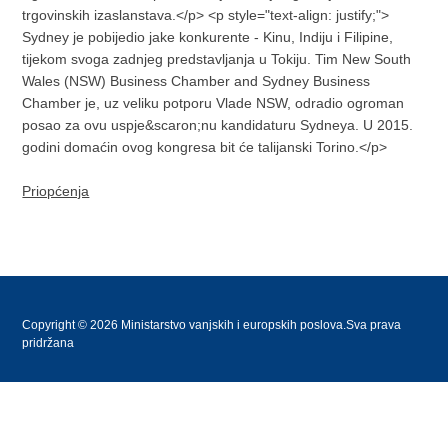
trgovinskih izaslanstava.</p> <p style="text-align: justify;">
Sydney je pobijedio jake konkurente - Kinu, Indiju i Filipine,
tijekom svoga zadnjeg predstavljanja u Tokiju. Tim New South
Wales (NSW) Business Chamber and Sydney Business
Chamber je, uz veliku potporu Vlade NSW, odradio ogroman
posao za ovu uspje&scaron;nu kandidaturu Sydneya. U 2015.
godini domaćin ovog kongresa bit će talijanski Torino.</p>
Priopćenja
Copyright © 2026 Ministarstvo vanjskih i europskih poslova.Sva prava
pridržana