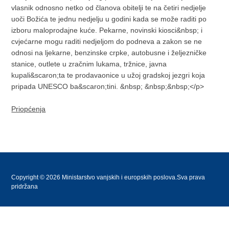
vlasnik odnosno netko od članova obitelji te na četiri nedjelje
uoči Božića te jednu nedjelju u godini kada se može raditi po
izboru maloprodajne kuće. Pekarne, novinski kiosci&nbsp; i
cvjećarne mogu raditi nedjeljom do podneva a zakon se ne
odnosi na ljekarne, benzinske crpke, autobusne i željezničke
stanice, outlete u zračnim lukama, tržnice, javna
kupali&scaron;ta te prodavaonice u užoj gradskoj jezgri koja
pripada UNESCO ba&scaron;tini. &nbsp; &nbsp;&nbsp;</p>
Priopćenja
Copyright © 2026 Ministarstvo vanjskih i europskih poslova.Sva prava
pridržana