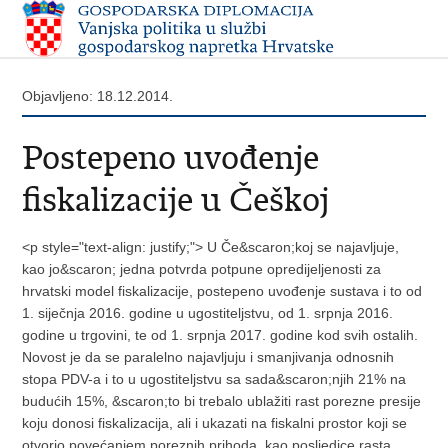
Objavljeno: 18.12.2014.
Postepeno uvođenje
fiskalizacije u Češkoj
<p style="text-align: justify;"> U Če&scaron;koj se najavljuje,
kao jo&scaron; jedna potvrda potpune opredijeljenosti za
hrvatski model fiskalizacije, postepeno uvođenje sustava i to od
1. siječnja 2016. godine u ugostiteljstvu, od 1. srpnja 2016.
godine u trgovini, te od 1. srpnja 2017. godine kod svih ostalih.
Novost je da se paralelno najavljuju i smanjivanja odnosnih
stopa PDV-a i to u ugostiteljstvu sa sada&scaron;njih 21% na
budućih 15%, &scaron;to bi trebalo ublažiti rast porezne presije
koju donosi fiskalizacija, ali i ukazati na fiskalni prostor koji se
otvorio povećanjem poreznih prihoda, kao posljedice rasta