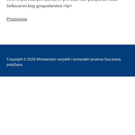
če&scaron;kog gospodarstva.</p>
Priopćenja
Copyright © 2026 Ministarstvo vanjskih i europskih poslova.Sva prava
pridržana