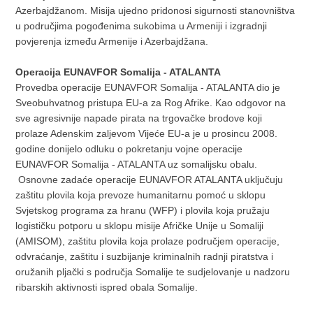
Azerbajdžanom. Misija ujedno pridonosi sigurnosti stanovništva
u područjima pogođenima sukobima u Armeniji i izgradnji
povjerenja između Armenije i Azerbajdžana.
Operacija EUNAVFOR Somalija - ATALANTA
Provedba operacije EUNAVFOR Somalija - ATALANTA dio je
Sveobuhvatnog pristupa EU-a za Rog Afrike. Kao odgovor na
sve agresivnije napade pirata na trgovačke brodove koji
prolaze Adenskim zaljevom Vijeće EU-a je u prosincu 2008.
godine donijelo odluku o pokretanju vojne operacije
EUNAVFOR Somalija - ATALANTA uz somalijsku obalu.
Osnovne zadaće operacije EUNAVFOR ATALANTA uključuju
zaštitu plovila koja prevoze humanitarnu pomoć u sklopu
Svjetskog programa za hranu (WFP) i plovila koja pružaju
logističku potporu u sklopu misije Afričke Unije u Somaliji
(AMISOM), zaštitu plovila koja prolaze područjem operacije,
odvraćanje, zaštitu i suzbijanje kriminalnih radnji piratstva i
oružanih pljački s područja Somalije te sudjelovanje u nadzoru
ribarskih aktivnosti ispred obala Somalije.