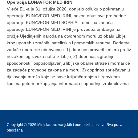
Operacija EUNAVFOR MED IRINI
Vijeće EU-a je 31. ožujka 2020. donijelo odluku o pokretanju
operacije EUNAVFOR MED IRINI, nakon obustave prethodne
operacije EUNAVFOR MED SOPHIA. Temeljna zadaća
operacije EUNAVFOR MED IRINI je provedba embarga na
oružje Ujedinjenih naroda na otvorenom moru uz obalu Libije
kroz upotrebu zračnih, satelitskih i pomorskih resursa. Dodatne
zadaće operacije obuhvaćaju: 1) doprinos provedbi mjera protiv
nezakonitog izvoza nafte iz Libije; 2) doprinos izgradnji
sposobnosti i osposobljavanju libijske obalne straže i mornarice
za zadaće provedbe zakona na moru; 3) doprinos sprječavanju
djelovanja mreža koje se bave krijumčarenjem i trgovinom
ljudima putem prikupljanja informacija i ophodnje zrakoplovima.
Copyright © 2026 Ministarstvo vanjskih i europskih poslova.Sva prava
pridržana