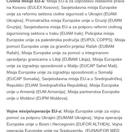
Civilne misije EU-a:
Misija EU-a za uspostavu vladavine prava
na Kosovu (EULEX Kosovo); Savjetodavna misija Europske
unije za reformu sektora civilne sigurnosti u Ukrajini (EUAM
Ukrajina); Promatračka misija Europske unije u Gruziji (EUMM
Gruzija); Savjetodavna misija EU-a za potporu reformi civilnog
sigurnosnog sektora u Iraku (EUAM Irak); Policijska misija
Europske unije za palestinska područja (EUPOL COPPS); Misija
pomoći Europske unije za granični prijelaz Rafah (EUBAM
Rafah); Misija Europske unije za pomoć u integriranom
upravljanju granicama u Libiji (EUBAM Libija); Misija Europske
unije za izgradnju sposobnosti u Maliju (EUCAP Sahel Mali);
Misija Europske unije za izgradnju sposobnosti u Somaliji
(EUCAP Somalia); Savjetodavna misija EU-a u Srednjoafričkoj
Republici (EUAM Srednjoafrička Republika); Misija Europske
unije u Armeniji (EUM Armenija); Misija partnerstva Europske
unije u Moldovi (EUPM Moldova).
Vojne misije/operacije EU-a:
Misija Europske unije za vojnu
pomoć za potporu Ukrajini (EUMAM Ukrajina); Vojna operacija
Europske unije u Bosni i Hercegovini (EUFOR ALTHEA); Vojna
operacija Europske unije na Sredozemlju (EUNAVFOR MED