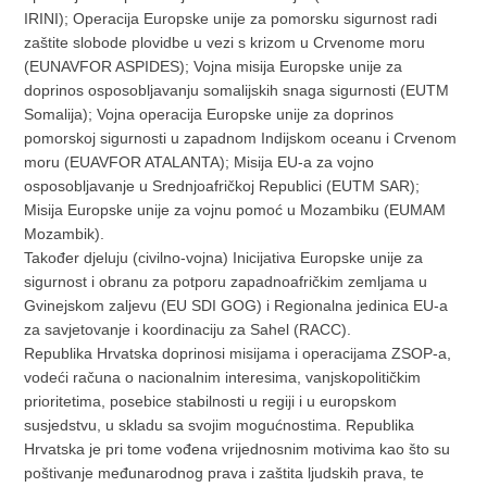
IRINI); Operacija Europske unije za pomorsku sigurnost radi
zaštite slobode plovidbe u vezi s krizom u Crvenome moru
(EUNAVFOR ASPIDES); Vojna misija Europske unije za
doprinos osposobljavanju somalijskih snaga sigurnosti (EUTM
Somalija); Vojna operacija Europske unije za doprinos
pomorskoj sigurnosti u zapadnom Indijskom oceanu i Crvenom
moru (EUAVFOR ATALANTA); Misija EU-a za vojno
osposobljavanje u Srednjoafričkoj Republici (EUTM SAR);
Misija Europske unije za vojnu pomoć u Mozambiku (EUMAM
Mozambik).
Također djeluju (civilno-vojna) Inicijativa Europske unije za
sigurnost i obranu za potporu zapadnoafričkim zemljama u
Gvinejskom zaljevu (EU SDI GOG) i Regionalna jedinica EU-a
za savjetovanje i koordinaciju za Sahel (RACC).
Republika Hrvatska doprinosi misijama i operacijama ZSOP-a,
vodeći računa o nacionalnim interesima, vanjskopolitičkim
prioritetima, posebice stabilnosti u regiji i u europskom
susjedstvu, u skladu sa svojim mogućnostima. Republika
Hrvatska je pri tome vođena vrijednosnim motivima kao što su
poštivanje međunarodnog prava i zaštita ljudskih prava, te