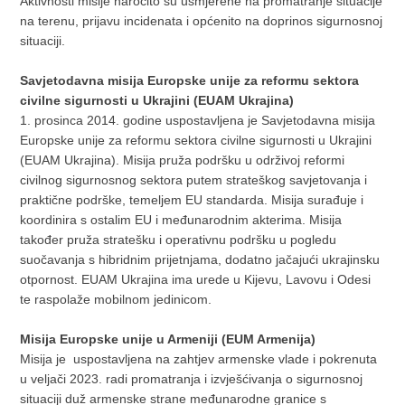
Aktivnosti misije naročito su usmjerene na promatranje situacije
na terenu, prijavu incidenata i općenito na doprinos sigurnosnoj
situaciji.
Savjetodavna misija Europske unije za reformu sektora
civilne sigurnosti u Ukrajini (EUAM Ukrajina)
1. prosinca 2014. godine uspostavljena je Savjetodavna misija
Europske unije za reformu sektora civilne sigurnosti u Ukrajini
(EUAM Ukrajina). Misija pruža podršku u održivoj reformi
civilnog sigurnosnog sektora putem strateškog savjetovanja i
praktične podrške, temeljem EU standarda. Misija surađuje i
koordinira s ostalim EU i međunarodnim akterima. Misija
također pruža stratešku i operativnu podršku u pogledu
suočavanja s hibridnim prijetnjama, dodatno jačajući ukrajinsku
otpornost. EUAM Ukrajina ima urede u Kijevu, Lavovu i Odesi
te raspolaže mobilnom jedinicom.
Misija Europske unije u Armeniji (EUM Armenija)
Misija je uspostavljena na zahtjev armenske vlade i pokrenuta
u veljači 2023. radi promatranja i izvješćivanja o sigurnosnoj
situaciji duž armenske strane međunarodne granice s