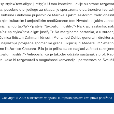
style="text-align: justify;"> U tom kontekstu, dvije su strane razgova
jala, posebno o prijedlogu za sklapanje sporazuma o partnerstvu i sur
kulturne i duhovne prijestolnice Maroka s jakim sektorom tradicionaln
;njim kulturnim i umjetničkim sredi&scaron;tem Hrvatske s jakim zanat
izma i obrta.</p> <p style="text-align: justify;"> Na kraju sastanka, na
</p> <p style="text-align: justify;"> Na marginama sastanka, a u suradn
lnica Ibtisam Dahmani Idrissi, i Mohamed Dehbi, generalni direktor za
 najvažnije povijesne spomenike grada, uključujući Medersu iz Seffarin
ne Kožarnice Chouara. Bila je to prilika da se naglasi važnost razmjen
t-align: justify;"> Veleposlanica je također održala sastanak s prof. 
, kako bi razgovarali o mogućnosti konvencije i partnerstva sa Sveuč
Copyright © 2026 Ministarstvo vanjskih i europskih poslova.Sva prava pridržana