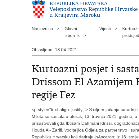
Naslovnica >
Glavni
Vijesti >
Kurtoazn
izbornik >
predsje
Objavljeno: 13.04.2021.
Kurtoazni posjet i sas
Drissom El Azamijem E
regije Fez
<p style="text-align: justify;"> S ciljem jačanja surad
Mileta se sastala u utorak, 13. travnja 2021. godine, 
prisustvovali gđa Ibtisam Dahmani Idrissi, dogradona
Houda Al- Zarifi, voditeljica Odjela za partnerstvo i sur
Republiku Hrvatsku koji datiraju jo&scaron; iz 18. sto