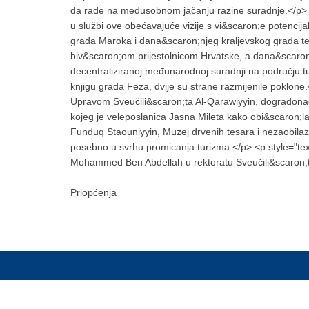
da rade na međusobnom jačanju razine suradnje.</p> <p 
u službi ove obećavajuće vizije s vi&scaron;e potenci
grada Maroka i dana&scaron;njeg kraljevskog grada te 
biv&scaron;om prijestolnicom Hrvatske, a dana&scaron
decentraliziranoj međunarodnoj suradnji na području tur
knjigu grada Feza, dvije su strane razmijenile poklone.
Upravom Sveučili&scaron;ta Al-Qarawiyyin, dogradonače
kojeg je veleposlanica Jasna Mileta kako obi&scaron;la
Funduq Staouniyyin, Muzej drvenih tesara i nezaobilaz
posebno u svrhu promicanja turizma.</p> <p style="tex
Mohammed Ben Abdellah u rektoratu Sveučili&scaron;ta
Priopćenja