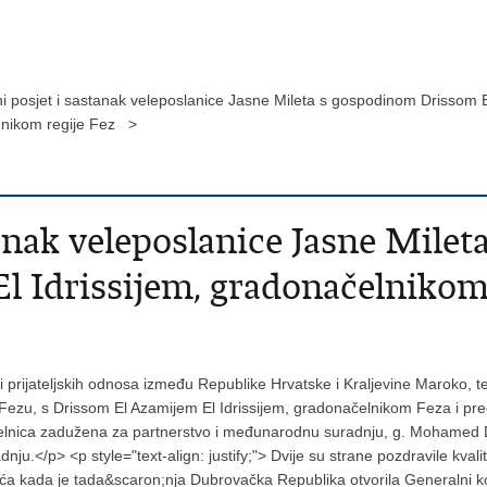
i posjet i sastanak veleposlanice Jasne Mileta s gospodinom Drissom E
dnikom regije Fez >
tanak veleposlanice Jasne Mile
l Idrissijem, gradonačelnikom
nje i prijateljskih odnosa između Republike Hrvatske i Kraljevine Maroko,
u Fezu, s Drissom El Azamijem El Idrissijem, gradonačelnikom Feza i pr
čelnica zadužena za partnerstvo i međunarodnu suradnju, g. Mohamed D
adnju.</p> <p style="text-align: justify;"> Dvije su strane pozdravile kval
ljeća kada je tada&scaron;nja Dubrovačka Republika otvorila Generalni k