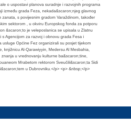
rale o uspostavi planova suradnje i razvojnih programa
adnji između grada Feza, nekada&scaron;njeg glavnog
ih zanata, s povijesnim gradom Varaždinom, također
skim sektorom , u okviru Europskog fonda za potporu
kon &scaron;to je veleposlanica se upisala u Zlatnu
ji s Agencijom za razvoj i obnovu grada Fesa i
 usluge Općine Fez organizirali su posjet tijekom
e, knjižnicu Al-Qarawiyyin, Medersu Al Mesbahia,
e znanja u vrednovanju kulturne ba&scaron;tine,
Radouaneom Mrabetom rektorom Sveučili&scaron;ta Sidi
ili&scaron;tem u Dubrovniku.</p> <p> &nbsp;</p>