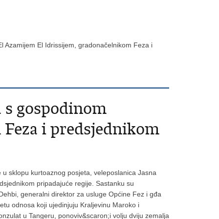
l Azamijem El Idrissijem, gradonačelnikom Feza i
ta s gospodinom
 Feza i predsjednikom
 te u sklopu kurtoaznog posjeta, veleposlanica Jasna
edsjednikom pripadajuće regije. Sastanku su
ehbi, generalni direktor za usluge Općine Fez i gđa
itetu odnosa koji ujedinjuju Kraljevinu Maroko i
onzulat u Tangeru, ponoviv&scaron;i volju dviju zemalja