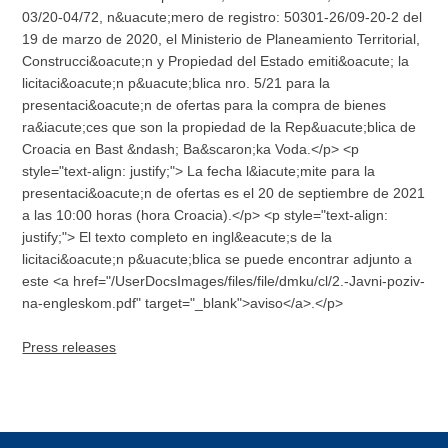
03/20-04/72, n&uacute;mero de registro: 50301-26/09-20-2 del
19 de marzo de 2020, el Ministerio de Planeamiento Territorial,
Construcci&oacute;n y Propiedad del Estado emiti&oacute; la
licitaci&oacute;n p&uacute;blica nro. 5/21 para la
presentaci&oacute;n de ofertas para la compra de bienes
ra&iacute;ces que son la propiedad de la Rep&uacute;blica de
Croacia en Bast &ndash; Ba&scaron;ka Voda.</p> <p
style="text-align: justify;"> La fecha l&iacute;mite para la
presentaci&oacute;n de ofertas es el 20 de septiembre de 2021
a las 10:00 horas (hora Croacia).</p> <p style="text-align:
justify;"> El texto completo en ingl&eacute;s de la
licitaci&oacute;n p&uacute;blica se puede encontrar adjunto a
este <a href="/UserDocsImages/files/file/dmku/cl/2.-Javni-poziv-
na-engleskom.pdf" target="_blank">aviso</a>.</p>
Press releases