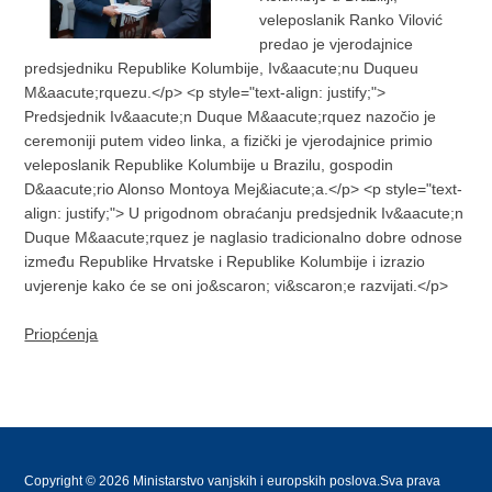
veleposlanik Ranko Vilović
predao je vjerodajnice
predsjedniku Republike Kolumbije, Iv&aacute;nu Duqueu
M&aacute;rquezu.</p> <p style="text-align: justify;">
Predsjednik Iv&aacute;n Duque M&aacute;rquez nazočio je
ceremoniji putem video linka, a fizički je vjerodajnice primio
veleposlanik Republike Kolumbije u Brazilu, gospodin
D&aacute;rio Alonso Montoya Mej&iacute;a.</p> <p style="text-
align: justify;"> U prigodnom obraćanju predsjednik Iv&aacute;n
Duque M&aacute;rquez je naglasio tradicionalno dobre odnose
između Republike Hrvatske i Republike Kolumbije i izrazio
uvjerenje kako će se oni jo&scaron; vi&scaron;e razvijati.</p>
Priopćenja
Copyright © 2026 Ministarstvo vanjskih i europskih poslova.Sva prava