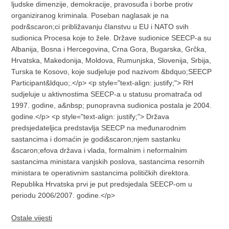
ljudske dimenzije, demokracije, pravosuđa i borbe protiv
organiziranog kriminala. Poseban naglasak je na
podr&scaron;ci približavanju članstvu u EU i NATO svih
sudionica Procesa koje to žele. Države sudionice SEECP-a su
Albanija, Bosna i Hercegovina, Crna Gora, Bugarska, Grčka,
Hrvatska, Makedonija, Moldova, Rumunjska, Slovenija, Srbija,
Turska te Kosovo, koje sudjeluje pod nazivom &bdquo;SEECP
Participant&ldquo;.</p> <p style="text-align: justify;"> RH
sudjeluje u aktivnostima SEECP-a u statusu promatrača od
1997. godine, a&nbsp; punopravna sudionica postala je 2004.
godine.</p> <p style="text-align: justify;"> Država
predsjedateljica predstavlja SEECP na međunarodnim
sastancima i domaćin je godi&scaron;njem sastanku
&scaron;efova država i vlada, formalnim i neformalnim
sastancima ministara vanjskih poslova, sastancima resornih
ministara te operativnim sastancima političkih direktora.
Republika Hrvatska prvi je put predsjedala SEECP-om u
periodu 2006/2007. godine.</p>
Ostale vijesti