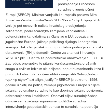
predsjedanje Procesom
suradnje u jugoistočnoj
Europi (SEECP). Ministar vanjskih i europskih poslova Miro
Kovač na <em>summitu</em> SEECP-a u Sofiji 1. lipnja 2016.
iznio je pet osnovnih načela hrvatskog predsjedanja -
solidarnost, podr&scaron;ka zemljama kandidatima i
potencijalnim kandidatima za članstvo u EU, povezivanje
jugoistočne Europe, jačanje političkog dijaloga i energetska
sinergija. Također je istaknuo tri prioritetna područja - znanost i
obrazovanje (RH je domaćin Centra za znanost i inovacije
WISE u Splitu i Centra za poduzetničko obrazovanje SEECEL u
Zagrebu), energetiku te pitanje kori&scaron;tenja oružanih
snaga u civilnim kriznim situacijama, poput humanitarnih kriza ili
prirodnih katastrofa, s ciljem ublažavanja istih.&nbsp;&nbsp;
</p> <p style="text-align: justify;"> SEECP je pokrenut 1996.
godine u Sofiji na poticaj zemalja jugoistočne Europe s ciljem
jačanja regionalne suradnje te kao doprinos jačanju povjerenja,
dobrosusjedstva i stabilnosti. Osnovni ciljevi suradnje&nbsp;
odnose se na jačanje sigurnosne i političke suradnje,
intenziviranje gospodarskih odnosa te suradnje na području