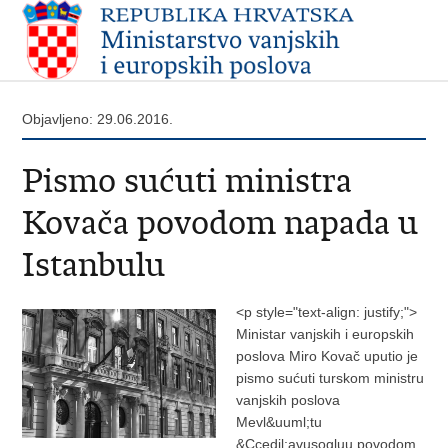
Objavljeno: 29.06.2016.
Pismo sućuti ministra
Kovača povodom napada u
Istanbulu
<p style="text-align: justify;">
Ministar vanjskih i europskih
poslova Miro Kovač uputio je
pismo sućuti turskom ministru
vanjskih poslova
Mevl&uuml;tu
&Ccedil;avuşogluu povodom