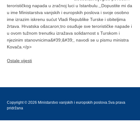
terorističkog napada u zračnoj luci u Istanbulu.,,Dopustite mi da
u ime Ministarstva vanjskih i europskih poslova i svoje osobno
ime izrazim iskrenu sućut Vladi Republike Turske i obiteljima
žrtava. Hrvatska o&scaron;tro osuđuje sve terorističke napade i
u ovom tužnom trenutku izražava solidarnost s Turskom i
njezinim stanovnicima&#39;&#39;, navodi se u pismu ministra
Kovača.</p>
Ostale vijesti
Copyright © 2026 Ministarstvo vanjskih i europskih poslova.Sva prava
pridržana