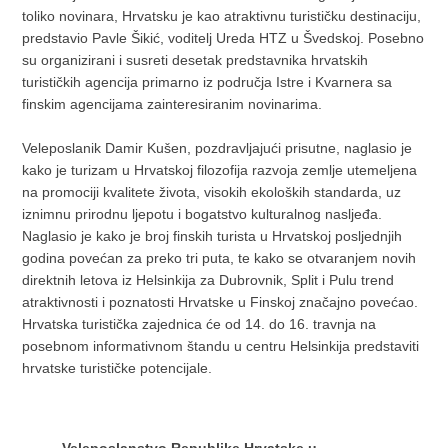
toliko novinara, Hrvatsku je kao atraktivnu turističku destinaciju,
predstavio Pavle Šikić, voditelj Ureda HTZ u Švedskoj. Posebno
su organizirani i susreti desetak predstavnika hrvatskih
turističkih agencija primarno iz područja Istre i Kvarnera sa
finskim agencijama zainteresiranim novinarima.
Veleposlanik Damir Kušen, pozdravljajući prisutne, naglasio je
kako je turizam u Hrvatskoj filozofija razvoja zemlje utemeljena
na promociji kvalitete života, visokih ekoloških standarda, uz
iznimnu prirodnu ljepotu i bogatstvo kulturalnog nasljeđa.
Naglasio je kako je broj finskih turista u Hrvatskoj posljednjih
godina povećan za preko tri puta, te kako se otvaranjem novih
direktnih letova iz Helsinkija za Dubrovnik, Split i Pulu trend
atraktivnosti i poznatosti Hrvatske u Finskoj značajno povećao.
Hrvatska turistička zajednica će od 14. do 16. travnja na
posebnom informativnom štandu u centru Helsinkija predstaviti
hrvatske turističke potencijale.
Veleposlanstvo Republike Hrvatske u