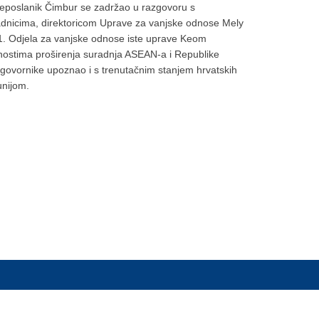
eleposlanik Čimbur se zadržao u razgovoru s
adnicima, direktoricom Uprave za vanjske odnose Mely
1. Odjela za vanjske odnose iste uprave Keom
stima proširenja suradnja ASEAN-a i Republike
ugovornike upoznao i s trenutačnim stanjem hrvatskih
unijom.