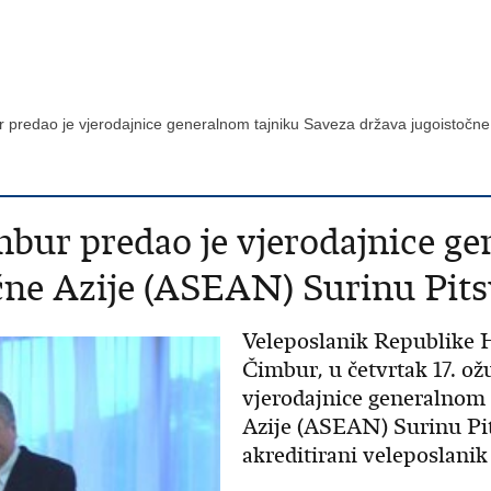
r predao je vjerodajnice generalnom tajniku Saveza država jugoistoč
mbur predao je vjerodajnice g
očne Azije (ASEAN) Surinu Pi
Veleposlanik Republike H
Čimbur, u četvrtak 17. ož
vjerodajnice generalnom 
Azije (ASEAN) Surinu Pi
akreditirani veleposlan