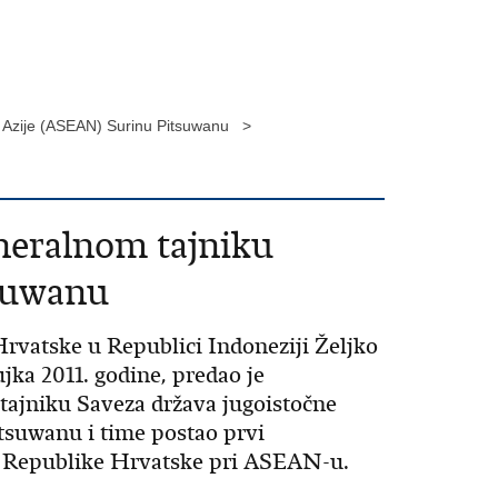
ne Azije (ASEAN) Surinu Pitsuwanu >
eneralnom tajniku
tsuwanu
rvatske u Republici Indoneziji Željko
ujka 2011. godine, predao je
tajniku Saveza država jugoistočne
tsuwanu i time postao prvi
ik Republike Hrvatske pri ASEAN-u.