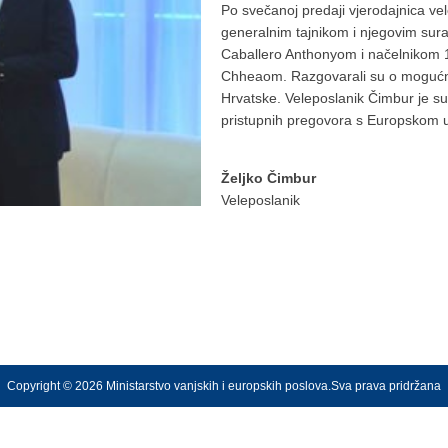
Po svečanoj predaji vjerodajnica v
generalnim tajnikom i njegovim sur
Caballero Anthonyom i načelnikom 
Chheaom. Razgovarali su o mogućno
Hrvatske. Veleposlanik Čimbur je s
pristupnih pregovora s Europskom 
Željko Čimbur
Veleposlanik
Copyright © 2026 Ministarstvo vanjskih i europskih poslova.Sva prava pridržana