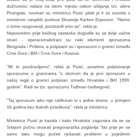
dužnosnici nalaze na istom mjestu nakon izbijanja tzv. afere
Pirangate, novinari su ministricu Pusić pitali je li se susrela s
ministrom vanjskih poslova Slovenije Karlom Erjavcem. "Nismo
o tome razgovarali, pozdravili smo se", rekla je.
Neposredno prije bečkog sastanka dogodile su se dvije važne
stvari - operacionalizirani su neki elementi sporazuma
Beograda i Priština, a potpisani su i sporazumi o granici između
Crne Gore i BiH i Crne Gore i Kosova.
"Mi to pozdravljamo", rekla je Pusić, posebno potpisivanje
sporazuma o granicama "s obzirom da je prvi sporazum u
našoj regiji o granici potpisan između Hrvatske i BiH 1999.
godine". Radi se tzv. sporazumu Tuđman-Izetbegović.
"Taj sporazum iako nije ratificiran ni s jedne strane, u primjeni
16 godina bez ikakvih poteškoća", rekla je ministrica.
Ministrica Pusić je kazala i kako Hrvatska zagovara da se sa
Srbijom počnu otvarati pregovaračka poglavlja "što prije jer se
samo tako mogu početi rješavati problemi u pojedinim