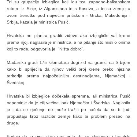
Tri su grupacije izbjeglica koji idu tzv. zapadno-balkanskom
rutom: iz Sirije, iz Afganistana te s Kosova, a tri su zemlje u
ovom trenutku pod najvećim pritiskom - Grčka, Makedonija i
Srbija, kazala je ministrica Pusić.
Hrvatska ne planira graditi zidove ako izbjeglički val krene
prema njoj, naglasila je ministrica, a na pitanje što misli o onima
koji to rade, odgovorila je: "Ništa dobro".
Mađarska gradi 175 kilometara dugi zid na granici sa Srbijom
kako bi spriječila da njihov veliki broj krene preko njezina
teritorije prema najpoželjnijim destinacijama, Njemačkoj i
Švedskoj.
Hrvatska bi izbjeglice dočekala spremna, ali ministrica Pusić
napominje da je cilj većine ipak Njemačka i Švedska. Naglasila
je i da se rješenje ne može tražiti po načelu da se ti ljudi
propuštaju kroz različite zemlje kako bi problem prešao na
druge.
Budući da je ovaj skup prvi puta da se slovenski i hrvatski