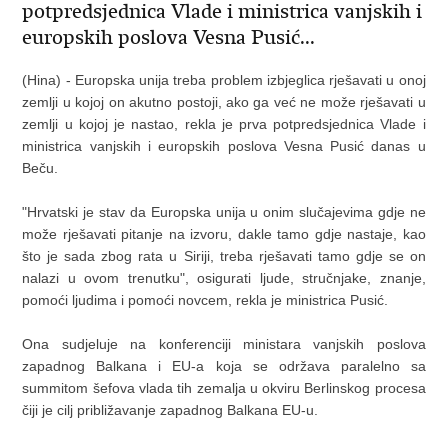
potpredsjednica Vlade i ministrica vanjskih i
europskih poslova Vesna Pusić...
(Hina) - Europska unija treba problem izbjeglica rješavati u onoj
zemlji u kojoj on akutno postoji, ako ga već ne može rješavati u
zemlji u kojoj je nastao, rekla je prva potpredsjednica Vlade i
ministrica vanjskih i europskih poslova Vesna Pusić danas u
Beču.
"Hrvatski je stav da Europska unija u onim slučajevima gdje ne
može rješavati pitanje na izvoru, dakle tamo gdje nastaje, kao
što je sada zbog rata u Siriji, treba rješavati tamo gdje se on
nalazi u ovom trenutku", osigurati ljude, stručnjake, znanje,
pomoći ljudima i pomoći novcem, rekla je ministrica Pusić.
Ona sudjeluje na konferenciji ministara vanjskih poslova
zapadnog Balkana i EU-a koja se održava paralelno sa
summitom šefova vlada tih zemalja u okviru Berlinskog procesa
čiji je cilj približavanje zapadnog Balkana EU-u.