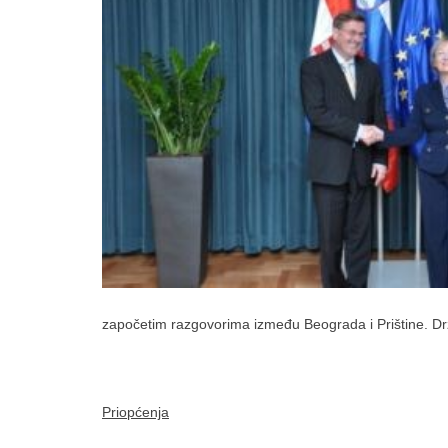
započetim razgovorima između Beograda i Prištine. Državn
Priopćenja