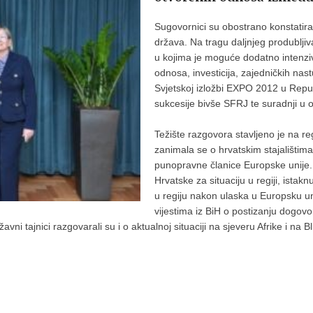
Sugovornici su obostrano konstatira
država. Na tragu daljnjeg produbljiv
u kojima je moguće dodatno intenzi
odnosa, investicija, zajedničkih nas
Svjetskoj izložbi EXPO 2012 u Republ
sukcesije bivše SFRJ te suradnji u 
Težište razgovora stavljeno je na r
zanimala se o hrvatskim stajalištim
punopravne članice Europske unije. 
Hrvatske za situaciju u regiji, istak
u regiju nakon ulaska u Europsku uni
vijestima iz BiH o postizanju dogov
i tajnici razgovarali su i o aktualnoj situaciji na sjeveru Afrike i na B