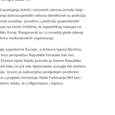
li postojanje dobrih i otvorenih odnosa između dviju
anja dobrosusjedskih odnosa identificirali su područja
virati suradnju, posebno u području gospodarskih
tupa na trećim tržištima, te zajedničkog nastupa na
ici Koreji. Razgovarali su i o suradnji glede pitanja
okviru međunarodnih organizacija.
egiju jugoistočne Europe, a državna tajnica Benčina
a kroz perspektivu Republike Hrvatske kao već
Državni tajnik Nobilo potvrdio je interes Republike
nuvši kako će još više diplomatske energije biti uloženo
ju. Izrazio je zadovoljstvo posljednjim pozitivnim
ora u pogledu formiranja Vlade Federacije BiH kao i
liskom istoku, te u Afganistanu i Japanu.