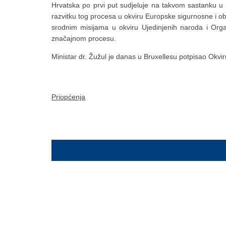
Hrvatska po prvi put sudjeluje na takvom sastanku u s
razvitku tog procesa u okviru Europske sigurnosne i ob
srodnim misijama u okviru Ujedinjenih naroda i Orga
značajnom procesu.
Ministar dr. Žužul je danas u Bruxellesu potpisao Ok
Priopćenja