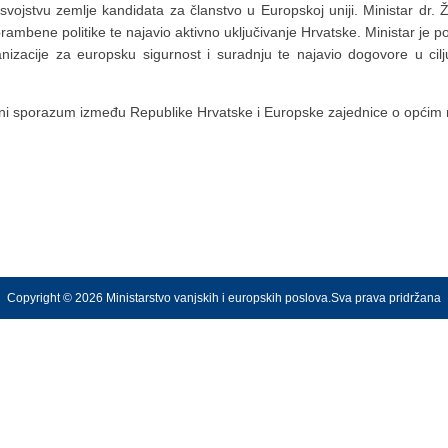
vojstvu zemlje kandidata za članstvo u Europskoj uniji. Ministar dr. 
rambene politike te najavio aktivno uključivanje Hrvatske. Ministar je p
nizacije za europsku sigurnost i suradnju te najavio dogovore u ci
virni sporazum između Republike Hrvatske i Europske zajednice o općim
Copyright © 2026 Ministarstvo vanjskih i europskih poslova.Sva prava pridržana