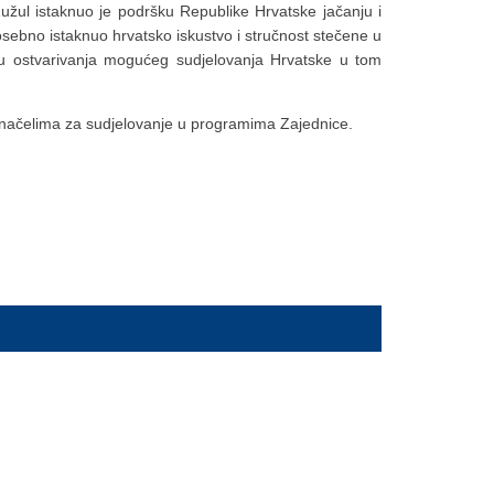
Žužul istaknuo je podršku Republike Hrvatske jačanju i
osebno istaknuo hrvatsko iskustvo i stručnost stečene u
lju ostvarivanja mogućeg sudjelovanja Hrvatske u tom
 načelima za sudjelovanje u programima Zajednice.