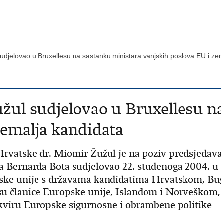
 sudjelovao u Bruxellesu na sastanku ministara vanjskih poslova EU i z
žul sudjelovao u Bruxellesu n
zemalja kandidata
rvatske dr. Miomir Žužul je na poziv predsjedava
 Bernarda Bota sudjelovao 22. studenoga 2004. u 
opske unije s državama kandidatima Hrvatskom, 
u članice Europske unije, Islandom i Norveškom,
viru Europske sigurnosne i obrambene politike