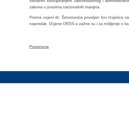
ostvaren koncipiranjem zakonodavnog i administrativn
zakona o pravima nacionalnih manjina.
Prema ocjeni dr. Šimonovića povoljan ton Izvješća v
napredak. Ocjene OESS-a važne su i za mišljenje o ka
Priopćenja