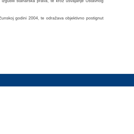
 izgubili stanarska prava, te kroz usvajanje Ustavnog
unskoj godini 2004, te odražava objektivno postignut