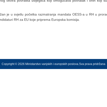
og okvira povratka izbjeglica koji omogućava povratak i onih koji su
ažan je u svjetlu početka razmatranja mandata OESS-a u RH u prorač
ndidaturi RH za EU koje priprema Europska komisija.
Copyright © 2026 Ministarstvo vanjskih i europskih poslova.Sva prava pridržana