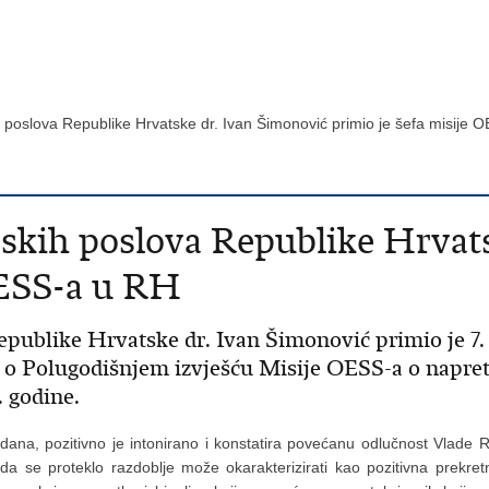
h poslova Republike Hrvatske dr. Ivan Šimonović primio je šefa misij
skih poslova Republike Hrvat
OESS-a u RH
publike Hrvatske dr. Ivan Šimonović primio je 7.
o o Polugodišnjem izvješću Misije OESS-a o napre
. godine.
 dana, pozitivno je intonirano i konstatira povećanu odlučnost Vlade R
da se proteklo razdoblje može okarakterizirati kao pozitivna prekre