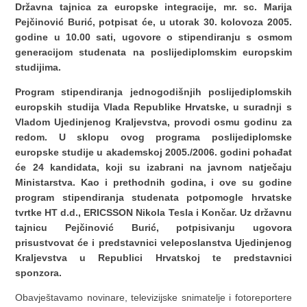
Državna tajnica za europske integracije, mr. sc. Marija
Pejčinović Burić, potpisat će, u utorak 30. kolovoza 2005.
godine u 10.00 sati, ugovore o stipendiranju s osmom
generacijom studenata na poslijediplomskim europskim
studijima.
Program stipendiranja jednogodišnjih poslijediplomskih
europskih studija Vlada Republike Hrvatske, u suradnji s
Vladom Ujedinjenog Kraljevstva, provodi osmu godinu za
redom. U sklopu ovog programa poslijediplomske
europske studije u akademskoj 2005./2006. godini pohađat
će 24 kandidata, koji su izabrani na javnom natječaju
Ministarstva. Kao i prethodnih godina, i ove su godine
program stipendiranja studenata potpomogle hrvatske
tvrtke HT d.d., ERICSSON Nikola Tesla i Končar. Uz državnu
tajnicu Pejčinović Burić, potpisivanju ugovora
prisustvovat će i predstavnici veleposlanstva Ujedinjenog
Kraljevstva u Republici Hrvatskoj te predstavnici
sponzora.
Obavještavamo novinare, televizijske snimatelje i fotoreportere