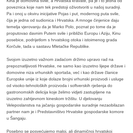
Kina je domovina svile, a Hrvatska kravate, pa je i to jedna od
poveznica koje nam tek predstoji oživotvoriti u našoj suradnji.
Pa i onoj u okviru inicijative Pojas i put, modernog puta svile,
čija je jedna od sudionica i Hrvatska. A mnoge činjenice daju
temelja vjerovanju da je Marko Polo, poznat po tome da je
proputovao davnim Putem svile i približio Europu i Aziju, Kinu
posebice, podrijetlom s hrvatskog otoka i istoimenog grada
Korčule, tada u sastavu Mletačke Republike.
Svojom izuzetno važnom zadaćom držimo upravo rad na
prepoznatljivosti Hrvatske, ne samo kao izuzetno lijepe države i
domovine niza vrhunskih sportaša, već i kao države članice
Europske unije iz koje dolaze brojni vrhunski proizvodi i usluge
od visoko-tehnoloških proizvoda i softverskih rješenja do
gastronomskih delicija koje želimo vidjeti zastupljene na
izuzetno zahtjevnom kineskom tržištu. U djelovanju
Veleposlanstva na jačanju gospodarske suradnje nezaobilazan
partner nam je i Predstavništvo Hrvatske gospodarske komore
u Šangaju.
Posebno se posvećujemo maloj, ali dinamičnoj hrvatskoj