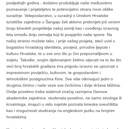
posljednjih godina - dodatno produbljuje naše međusobno
poznavanje i prijateljstvo te potencijalno otvara nove oblike
suradnje. Veleposlanstvo, u suradnji s Uredom Hrvatske
turističke zajednice u Šangaju želi aktivno pridonijeti još većem
broju kineskih posjetitelja našoj zemlji kao i uvođenju izravnog
leta između dviju zemalja koji bi pospješio naše spone. Na
našoj stranici možete tako, i prije vašeg posjeta, steći uvid u
bogatstvo hrvatskog identiteta, povijest, prirodne ljepote i
kulturu Hrvatske, te u sve ono što ju čini prepoznatljivom u
svijetu. Također, svojim djelovanjem želimo utjecati na to da što
veći broj hrvatskih građana ima prigodu izravno se upoznati s
impresivnom poviješću, kulturom, te gospodarskim i
tehnološkim postignućima Kine. Sve više otkrivajući jedni o
drugima činimo i naše veze sve čvršćima i dvije države bližima.
Ovdje posebno treba istaknuti značaj razmjena članova
akademske zajednice, studenata posebno, ne samo sinologa ili
kroatologa, imajući u vidu svjetski poznata kineska sveučilišta
kao i mogućnosti studiranja na engleskom jeziku na brojnim
hrvatskima.