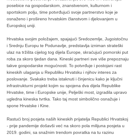
posebice na gospodarskom, znanstvenom, kulturnom i
sportskom polju, time potvrđujući svoje partnerstvo koje je
osnaženo i prošireno hrvatskim članstvom i djelovanjem u
Europskoj uniji.
Hrvatska svojim položajem, spajajući Sredozemlje, Jugoistočnu
i Srednju Europu te Podunavlje, predstavlja izniman strateški
ulaz na tržišta cijelog tog dijela Europe, skraćujući pomorski put
roba za skoro tjedan dana. Kineski partneri sve više prepoznaju
takve gospodarske mogućnosti. To potvrđuje i postojani rast
kineskih ulaganja u Republiku Hrvatsku i njihov interes za
poslovanje. Svakako treba istaknuti i činjenicu kako je ključni
infrastrukturni projekt kojim su spojena dva dijela Republike
Hrvatske, time i Europske unije, Pelješki most, izgradila upravo
ugledna kineska tvrtka. Tako taj most simbolično osnažuje i
spone Hrvatske i Kine.
Rastući broj posjeta naših kineskih prijatelja Republici Hrvatskoj
- prije pandemije došavši već na skoro pola milijuna posjeta u
2019. godini, sa snažnim trendom povratka na tu razinu