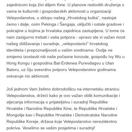
zajednicom koja živi diljem Kine. U planove redovitih druženja s
vama te kulturnih i gospodarskih aktivnosti u organizaciji
Veleposlanstva, u sklopu našeg „Hrvatskog kutka“, nastojat
ćemo i dalje, osim Pekinga i Šangaja, uključiti i ostale gradove i
pokrajine u kojima je hrvatska zajednica zastupljena. U tome će
nam zasigurno trebati i vaša potpora - upravo ste vi važan most
našeg zbližavanja i suradnje, „veleposlanici“ hrvatskog
identiteta i prepoznatljivosti u vašim sredinama. Ovdje ne
smijemo izostaviti niti naše počasne konzule, gospođu Ivy Wu u
Hong Kongu i gospodina Bat-Erdenea Purevdagvu u Ulan
Batoru, uz čiju svesrdnu potporu Veleposlanstvo godinama
ostvaruje niz aktivnosti.
Još jednom Vam želimo dobrodošlicu na internetsku stranicu
Veleposlanstva, držeći kako je ovo važan oblik komunikacije i
stjecanja informacija o prijateljstvu i suradnji Republike
Hrvatske i Narodne Republike Kine, te Republike Hrvatske i
Mongolije kao i Republike Hrvatske i Demokratske Narodne
Republike Koreje, država koje Veleposlanstvo nerezidentno
pokriva. Veselimo se vašim posjetima i suradnji!