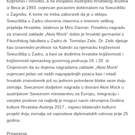
Koprivnici i Virovitici, a na inicijativu Austrijsko-hrvatskog društva
iz Beca je 1993. ovjencan pocasnim doktoratom na Sveucilištu
u Zagrebu. K tome ne treba zaboraviti da je u sklopu
Sveucilišta u Zadru otvorena citaonica s imenom velikog
prijatelja Hrvatske, istaknuo je Miro Gavran. Posebnu nagradu
za znanost zaklade „Alois Mock“ dobio je hrvatski germanist s
Filozofskog fakulteta u Zadru dr. Tomislav Zelic. Dr. Zelic djeluje
kao izvanredni profesor na Katedri za njemacku književnost
Sveucilišta u Zadru, a bavi se dodirima hrvatske književnosti i
književnosti njemackog govornog podrucja 19. i 20. st.
Cinjenicom da su dvjema nagradama zaklade „Alois Mock“
ovjencani jedan od naših najuspješnijih pisaca kao i mladi
hrvatski znanstvenik još su jednom potvrdene bliske veze dviju
zemalja. Svecanom dodjelom nagrada u dvorani Alois Mock u
austrijskom Saveznom ministarstvu za Europu, integraciju i
vanjske poslove na najbolji je moguci nacin okrunjena Godina
kulture Hrvatska-Austrija 2017., najveci bilateralni kulturni
projekt dviju zemalja od uspostave diplomatskih odnosa prije 25
godina.
Priopćenja