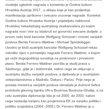
nositelje uglednih nagrada u kontekstu je Godine kulture
Hrvatska-Austrija 2017., u sklopu koje je kao posljednja
manifestacija upriliceno i svecano urucenje nagrade. Kontekst
Godine kulture Hrvatska-Austrija i prijateljsku naklonost
Hrvatskoj nekadašnjeg austrijskog vicekancelara po kojem
nagrada nosi i ime su istaknuli svi govornici svecane dodjele, u
prvom redu bivši kancelar Wolfgang Schüssel i ministri vanjskih
poslova Benita Ferrero-Waldner i Michael Spindelegger.
Uvodno je bivši austrijski kancelar Wolfgang Schüssel rekao
nekoliko rijeci o primateljici nagrade Ferrero-Waldner, s kojom
ga veže dugogodišnja suradnja na poslovnom i privatnom
planu. Benita Ferrero-Waldner završila je studij prava u
Salzburgu, gdje je i doktorirala, nakon cega se ukljucuje u
austrijsku službu vanjskih poslova, a djelovala je u austrijskim
veleposlanstvima u Madridu, Dakaru i Parizu. Prije nego je
postala ministrica vanjskih poslova obnašala je dužnost šefice
protokola glavnog tajnika UN-a Boutrosa Boutrosa-Ghalija, a na
celu austrijske diplomacije bila je od 2000. do 2003, nakon
cega nastavlja karijeru kao povjerenica EK za vanjsku politiku i
politiku susjedstva (2004.-2009.) Dr. Ferrero-Waldner je u