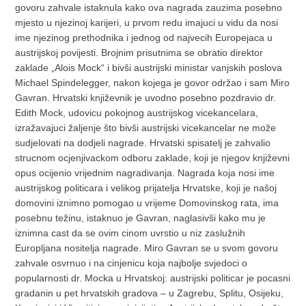
govoru zahvale istaknula kako ova nagrada zauzima posebno
mjesto u njezinoj karijeri, u prvom redu imajuci u vidu da nosi
ime njezinog prethodnika i jednog od najvecih Europejaca u
austrijskoj povijesti. Brojnim prisutnima se obratio direktor
zaklade „Alois Mock“ i bivši austrijski ministar vanjskih poslova
Michael Spindelegger, nakon kojega je govor održao i sam Miro
Gavran. Hrvatski književnik je uvodno posebno pozdravio dr.
Edith Mock, udovicu pokojnog austrijskog vicekancelara,
izražavajuci žaljenje što bivši austrijski vicekancelar ne može
sudjelovati na dodjeli nagrade. Hrvatski spisatelj je zahvalio
strucnom ocjenjivackom odboru zaklade, koji je njegov književni
opus ocijenio vrijednim nagradivanja. Nagrada koja nosi ime
austrijskog politicara i velikog prijatelja Hrvatske, koji je našoj
domovini iznimno pomogao u vrijeme Domovinskog rata, ima
posebnu težinu, istaknuo je Gavran, naglasivši kako mu je
iznimna cast da se ovim cinom uvrstio u niz zaslužnih
Europljana nositelja nagrade. Miro Gavran se u svom govoru
zahvale osvrnuo i na cinjenicu koja najbolje svjedoci o
popularnosti dr. Mocka u Hrvatskoj: austrijski politicar je pocasni
gradanin u pet hrvatskih gradova – u Zagrebu, Splitu, Osijeku,