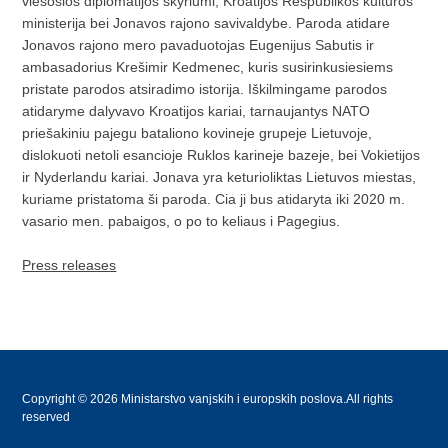
viešosios diplomatijos skyriumi, Kroatijos Respublikos kulturos
ministerija bei Jonavos rajono savivaldybe. Paroda atidare
Jonavos rajono mero pavaduotojas Eugenijus Sabutis ir
ambasadorius Krešimir Kedmenec, kuris susirinkusiesiems
pristate parodos atsiradimo istorija. Iškilmingame parodos
atidaryme dalyvavo Kroatijos kariai, tarnaujantys NATO
priešakiniu pajegu bataliono kovineje grupeje Lietuvoje,
dislokuoti netoli esancioje Ruklos karineje bazeje, bei Vokietijos
ir Nyderlandu kariai. Jonava yra keturioliktas Lietuvos miestas,
kuriame pristatoma ši paroda. Cia ji bus atidaryta iki 2020 m.
vasario men. pabaigos, o po to keliaus i Pagegius.
Press releases
Copyright © 2026 Ministarstvo vanjskih i europskih poslova.All rights
reserved