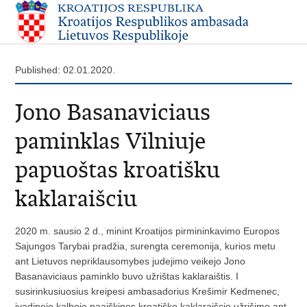
Published: 02.01.2020.
Jono Basanaviciaus
paminklas Vilniuje
papuoštas kroatišku
kaklaraišciu
2020 m. sausio 2 d., minint Kroatijos pirmininkavimo Europos
Sajungos Tarybai pradžia, surengta ceremonija, kurios metu
ant Lietuvos nepriklausomybes judejimo veikejo Jono
Basanaviciaus paminklo buvo užrištas kaklaraištis. I
susirinkusiuosius kreipesi ambasadorius Krešimir Kedmenec,
ivadineje kalboje paaiškines kroatiško kaklaraišcio užrišimo ant