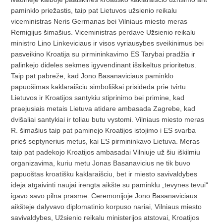
paminklo priežastis, taip pat Lietuvos užsienio reikalu
viceministras Neris Germanas bei Vilniaus miesto meras
Remigijus šimašius. Viceministras perdave Užsienio reikalu
ministro Lino Linkeviciaus ir visos vyriausybes sveikinimus bei
pasveikino Kroatija su pirmininkavimo ES Tarybai pradžia ir
palinkejo dideles sekmes igyvendinant išsikeltus prioritetus.
Taip pat pabreže, kad Jono Basanaviciaus paminklo
papuošimas kaklaraišciu simboliškai prisideda prie tvirtu
Lietuvos ir Kroatijos santykiu stiprinimo bei primine, kad
praejusiais metais Lietuva atidare ambasada Zagrebe, kad
dvišaliai santykiai ir toliau butu vystomi. Vilniaus miesto meras
R. šimašius taip pat paminejo Kroatijos istojimo i ES svarba
prieš septynerius metus, kai ES pirmininkavo Lietuva. Meras
taip pat padekojo Kroatijos ambasadai Vilniuje už šiu iškilmiu
organizavima, kuriu metu Jonas Basanavicius ne tik buvo
papuoštas kroatišku kaklaraišciu, bet ir miesto savivaldybes
ideja atgaivinti naujai irengta aikšte su paminklu „tevynes tevui“
igavo savo pilna prasme. Ceremonijoje Jono Basanaviciaus
aikšteje dalyvavo diplomatinio korpuso nariai, Vilniaus miesto
savivaldybes, Užsienio reikalu ministerijos atstovai, Kroatijos