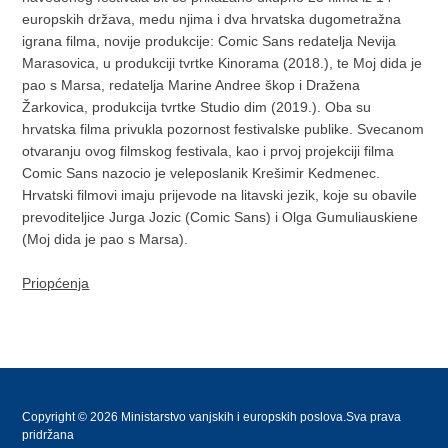
europskih država, medu njima i dva hrvatska dugometražna
igrana filma, novije produkcije: Comic Sans redatelja Nevija
Marasovica, u produkciji tvrtke Kinorama (2018.), te Moj dida je
pao s Marsa, redatelja Marine Andree škop i Dražena
Žarkovica, produkcija tvrtke Studio dim (2019.). Oba su
hrvatska filma privukla pozornost festivalske publike. Svecanom
otvaranju ovog filmskog festivala, kao i prvoj projekciji filma
Comic Sans nazocio je veleposlanik Krešimir Kedmenec.
Hrvatski filmovi imaju prijevode na litavski jezik, koje su obavile
prevoditeljice Jurga Jozic (Comic Sans) i Olga Gumuliauskiene
(Moj dida je pao s Marsa).
Priopćenja
Copyright © 2026 Ministarstvo vanjskih i europskih poslova.Sva prava
pridržana