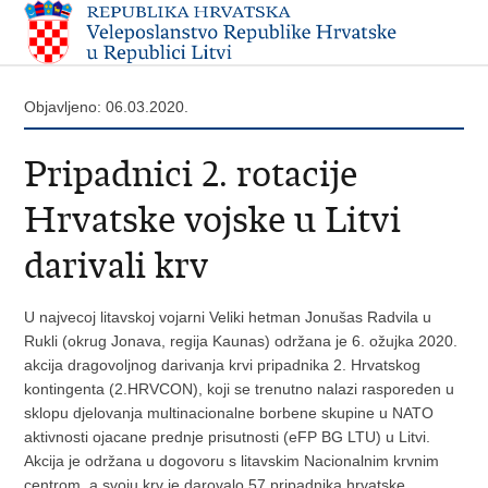
Objavljeno: 06.03.2020.
Pripadnici 2. rotacije
Hrvatske vojske u Litvi
darivali krv
U najvecoj litavskoj vojarni Veliki hetman Jonušas Radvila u
Rukli (okrug Jonava, regija Kaunas) održana je 6. ožujka 2020.
akcija dragovoljnog darivanja krvi pripadnika 2. Hrvatskog
kontingenta (2.HRVCON), koji se trenutno nalazi rasporeden u
sklopu djelovanja multinacionalne borbene skupine u NATO
aktivnosti ojacane prednje prisutnosti (eFP BG LTU) u Litvi.
Akcija je održana u dogovoru s litavskim Nacionalnim krvnim
centrom, a svoju krv je darovalo 57 pripadnika hrvatske