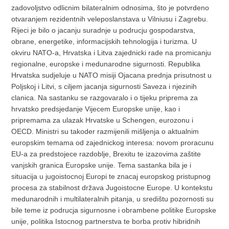
zadovoljstvo odlicnim bilateralnim odnosima, što je potvrdeno
otvaranjem rezidentnih veleposlanstava u Vilniusu i Zagrebu.
Rijeci je bilo o jacanju suradnje u podrucju gospodarstva,
obrane, energetike, informacijskih tehnologija i turizma. U
okviru NATO-a, Hrvatska i Litva zajednicki rade na promicanju
regionalne, europske i medunarodne sigurnosti. Republika
Hrvatska sudjeluje u NATO misiji Ojacana prednja prisutnost u
Poljskoj i Litvi, s ciljem jacanja sigurnosti Saveza i njezinih
clanica. Na sastanku se razgovaralo i o tijeku priprema za
hrvatsko predsjedanje Vijecem Europske unije, kao i
pripremama za ulazak Hrvatske u Schengen, eurozonu i
OECD. Ministri su takoder razmijenili mišljenja o aktualnim
europskim temama od zajednickog interesa: novom proracunu
EU-a za predstojece razdoblje, Brexitu te izazovima zaštite
vanjskih granica Europske unije. Tema sastanka bila je i
situacija u jugoistocnoj Europi te znacaj europskog pristupnog
procesa za stabilnost država Jugoistocne Europe. U kontekstu
medunarodnih i multilateralnih pitanja, u središtu pozornosti su
bile teme iz podrucja sigurnosne i obrambene politike Europske
unije, politika Istocnog partnerstva te borba protiv hibridnih