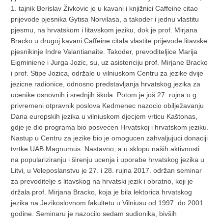
1. tajnik Berislav Živkovic je u kavani i knjižnici Caffeine citao
prijevode pjesnika Gytisa Norvilasa, a takoder i jednu vlastitu
pjesmu, na hrvatskom i litavskom jeziku, dok je prof. Mirjana
Bracko u drugoj kavani Caffeine citala vlastite prijevode litavske
pjesnikinje Indre Valantianaite. Takoder, prevoditeljice Marija
Eigminiene i Jurga Jozic, su, uz asistenciju prof. Mirjane Bracko
i prof. Stipe Jozica, održale u vilniuskom Centru za jezike dvije
jezicne radionice, odnosno predstavljanja hrvatskog jezika za
ucenike osnovnih i srednjih škola. Potom je još 27. rujna o.g.
privremeni otpravnik poslova Kedmenec nazocio obilježavanju
Dana europskih jezika u vilniuskom djecjem vrticu Kaštonas,
gdje je dio programa bio posvecen Hrvatskoj i hrvatskom jeziku.
Nastup u Centru za jezike bio je omogucen zahvaljujuci donaciji
tvrtke UAB Magnumus. Nastavno, a u sklopu naših aktivnosti
na populariziranju i širenju ucenja i uporabe hrvatskog jezika u
Litvi, u Veleposlanstvu je 27. i 28. rujna 2017. održan seminar
za prevoditelje s litavskog na hrvatski jezik i obratno, koji je
držala prof. Mirjana Bracko, koja je bila lektorica hrvatskog
jezika na Jezikoslovnom fakultetu u Vilniusu od 1997. do 2001.
godine. Seminaru je nazocilo sedam sudionika, bivših