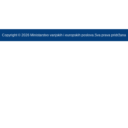
Copyright © 2026 Ministarstvo vanjskih i europskih poslova.Sva prava pridržana