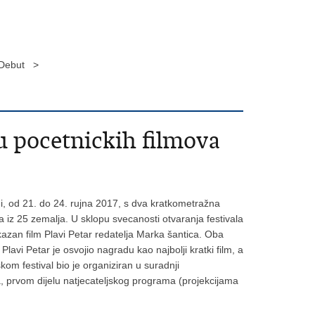
GoDebut >
u pocetnickih filmova
di, od 21. do 24. rujna 2017, s dva kratkometražna
a iz 25 zemalja. U sklopu svecanosti otvaranja festivala
kazan film Plavi Petar redatelja Marka šantica. Oba
Plavi Petar je osvojio nagradu kao najbolji kratki film, a
om festival bio je organiziran u suradnji
a, prvom dijelu natjecateljskog programa (projekcijama