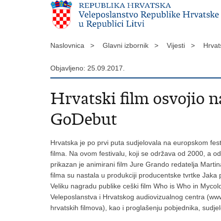
Naslovnica >
Glavni izbornik >
Vijesti >
Hrvat
Objavljeno: 25.09.2017.
Hrvatski film osvojio 
GoDebut
Hrvatska je po prvi puta sudjelovala na europskom fest
filma. Na ovom festivalu, koji se održava od 2000, a od
prikazan je animirani film Jure Grando redatelja Martin
filma su nastala u produkciji producentske tvrtke Jaka pr
Veliku nagradu publike ceški film Who is Who in Mycolo
Veleposlanstva i Hrvatskog audiovizualnog centra (www.
hrvatskih filmova), kao i proglašenju pobjednika, sudj