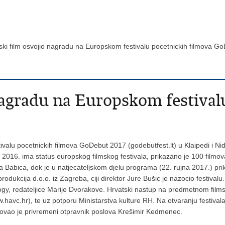
ski film osvojio nagradu na Europskom festivalu pocetnickih filmova 
nagradu na Europskom festival
ivalu pocetnickih filmova GoDebut 2017 (godebutfest.lt) u Klaipedi i Ni
 2016. ima status europskog filmskog festivala, prikazano je 100 filmov
a Babica, dok je u natjecateljskom djelu programa (22. rujna 2017.) pri
odukcija d.o.o. iz Zagreba, ciji direktor Jure Bušic je nazocio festivalu. 
gy, redateljice Marije Dvorakove. Hrvatski nastup na predmetnom filmsk
havc.hr), te uz potporu Ministarstva kulture RH. Na otvaranju festival
elovao je privremeni otpravnik poslova Krešimir Kedmenec.